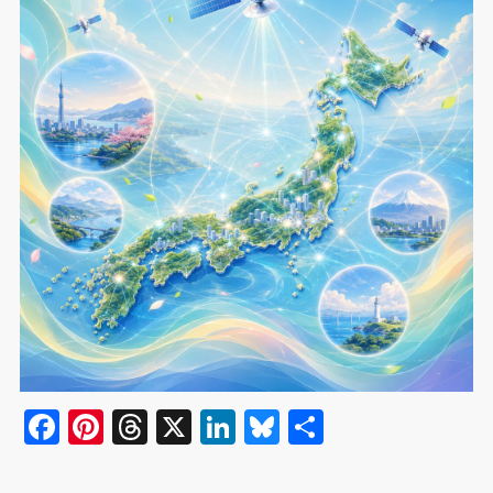
F
Pi
T
X
Li
Bl
共
a
nt
hr
n
u
有