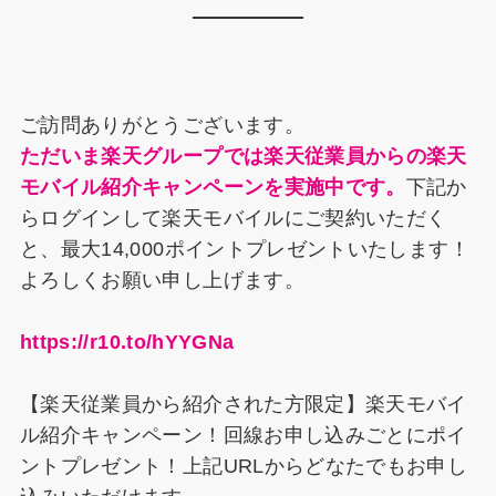
c
er
e
k
e
e
e
a
e
s
b
st
d
dI
k
o
s
n
y
ご訪問ありがとうございます。
o
ただいま楽天グループでは楽天従業員からの楽天
k
モバイル紹介キャンペーンを実施中です。
下記か
らログインして楽天モバイルにご契約いただく
と、最大14,000ポイントプレゼントいたします！
よろしくお願い申し上げます。
https://r10.to/hYYGNa
【楽天従業員から紹介された方限定】楽天モバイ
ル紹介キャンペーン！回線お申し込みごとにポイ
ントプレゼント！上記URLからどなたでもお申し