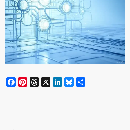
F
Pi
T
X
Li
Bl
共
a
nt
hr
n
u
有
c
er
e
k
e
e
e
a
e
s
b
st
d
dI
k
o
s
n
y