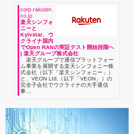
corp.rakuten.
co.jp
楽天シンフォ
ニーと
Kyivstar、ウ
クライナ国内
でOpen RANの実証テスト開始段階へ
| 楽天グループ株式会社
楽天グループで通信プラットフォー
ム事業を展開する楽天シンフォニー株
式会社（以下「楽天シンフォニー」）
と、VEON Ltd.（以下「VEON」）の
完全子会社でウクライナの大手通信
事…