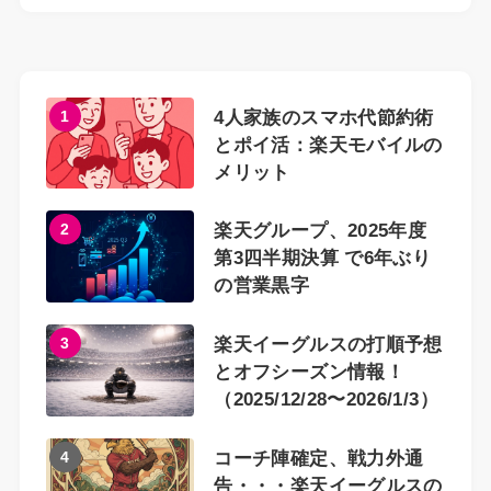
1
4人家族のスマホ代節約術
とポイ活：楽天モバイルの
メリット
2
楽天グループ、2025年度
第3四半期決算 で6年ぶり
の営業黒字
3
楽天イーグルスの打順予想
とオフシーズン情報！
（2025/12/28〜2026/1/3）
4
コーチ陣確定、戦力外通
告・・・楽天イーグルスの