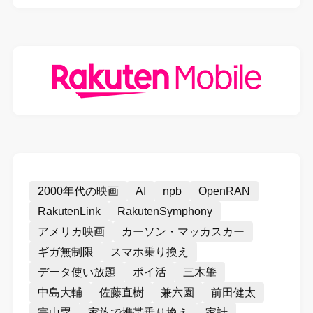
2000年代の映画
AI
npb
OpenRAN
RakutenLink
RakutenSymphony
アメリカ映画
カーソン・マッカスカー
ギガ無制限
スマホ乗り換え
データ使い放題
ポイ活
三木肇
中島大輔
佐藤直樹
兼六園
前田健太
宗山塁
家族で携帯乗り換え
家計