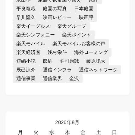
平良竜哉
庭園の写真
日本庭園
早川隆久
映画レビュー
映画評
楽天イーグルス
楽天グループ
楽天シンフォニー
楽天ポイント
楽天モバイル
楽天モバイルお客様の声
楽天経済圏
浅村栄斗
海外ローミング
短編小説
節約
荘司康誠
藤原聡大
辰己涼介
通信インフラ
通信ネットワーク
通信事業
通信業界
金沢
2026年8月
月
火
水
木
金
土
日