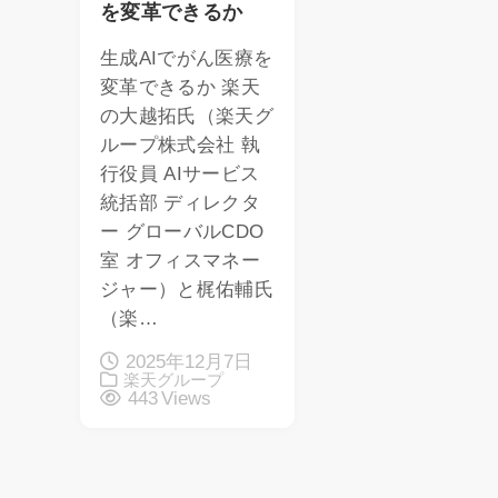
を変革できるか
生成AIでがん医療を
変革できるか 楽天
の大越拓氏（楽天グ
ループ株式会社 執
行役員 AIサービス
統括部 ディレクタ
ー グローバルCDO
室 オフィスマネー
ジャー）と梶佑輔氏
（楽…
2025年12月7日
楽天グループ
443 Views