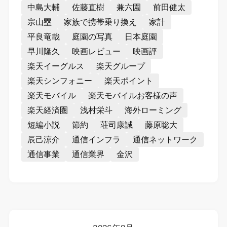
中島大輔
佐藤直樹
兼六園
前田健太
宗山塁
家族で携帯乗り換え
家計
平良竜哉
庭園の写真
日本庭園
早川隆久
映画レビュー
映画評
楽天イーグルス
楽天グループ
楽天シンフォニー
楽天ポイント
楽天モバイル
楽天モバイルお客様の声
楽天経済圏
浅村栄斗
海外ローミング
短編小説
節約
荘司康誠
藤原聡大
辰己涼介
通信インフラ
通信ネットワーク
通信事業
通信業界
金沢