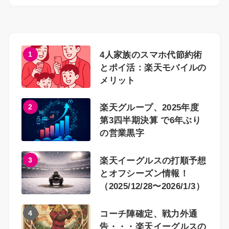
1
4人家族のスマホ代節約術
とポイ活：楽天モバイルの
メリット
2
楽天グループ、2025年度
第3四半期決算 で6年ぶり
の営業黒字
3
楽天イーグルスの打順予想
とオフシーズン情報！
（2025/12/28〜2026/1/3）
4
コーチ陣確定、戦力外通
告・・・楽天イーグルスの