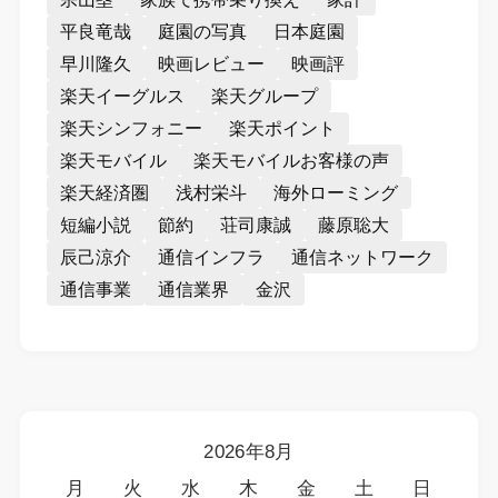
平良竜哉
庭園の写真
日本庭園
早川隆久
映画レビュー
映画評
楽天イーグルス
楽天グループ
楽天シンフォニー
楽天ポイント
楽天モバイル
楽天モバイルお客様の声
楽天経済圏
浅村栄斗
海外ローミング
短編小説
節約
荘司康誠
藤原聡大
辰己涼介
通信インフラ
通信ネットワーク
通信事業
通信業界
金沢
2026年8月
月
火
水
木
金
土
日