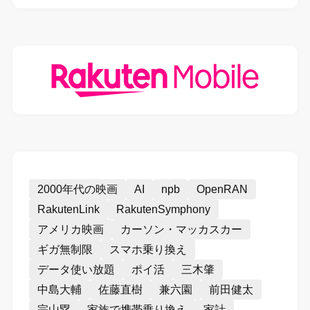
2000年代の映画
AI
npb
OpenRAN
RakutenLink
RakutenSymphony
アメリカ映画
カーソン・マッカスカー
ギガ無制限
スマホ乗り換え
データ使い放題
ポイ活
三木肇
中島大輔
佐藤直樹
兼六園
前田健太
宗山塁
家族で携帯乗り換え
家計