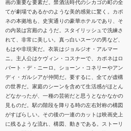
画の重要な要素だ。禁酒法時代のシカゴの町の全
てが劇場であるかのような美的感覚に驚く。カポ
ネの本拠地も、史実通りの豪華ホテルであり、そ
の内装は宮殿のようだ。スタイリッシュで洗練さ
れて、非常に美しい。真っ白いスーツの男など、
もはや非現実だ。衣装はジョルジオ・アルマー
ニ。主人公はケヴィン・コスナーで、カポネはロ
バート・デ・ニーロ。ショーン・コネリーやアン
ディ・ガルシアが仲間だ。要するに、全てが虚構
の世界だ。家庭のシーンを含めて生活感がほとん
どなかったが、一種の芸術だと思うとなかなかの
見ものだ。駅の階段を降りる時の左右対称の構図
がすばらしい。その後の一連のカットは映画史上
に残るような流れ、構図、動きである。ストーリ