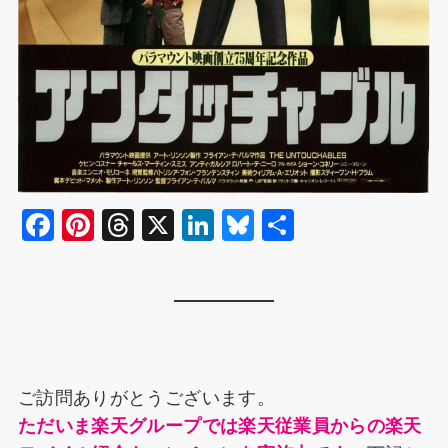
F
Pi
T
X
Li
Bl
共
a
nt
hr
n
u
有
c
er
e
k
e
e
e
a
e
s
b
st
d
dI
k
o
s
n
y
ご訪問ありがとうございます。
o
ただいま楽天グループでは楽天従業員からの楽天