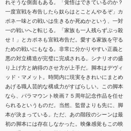
れそうな側面もある。「覚悟はできているのか？
一度宣戦を布告したら奴らはとことんやるぞ」カ
ポネ一味との戦いは生きるか死ぬかという、一対
一の戦いへと転じる。「家族も一人残らずぶっ殺
せ！」とカポネも宣戦布告だ。愛する家族を守る
ための戦いにもなる。非常に分かりやすい正義と
悪の対立構造が完璧に完成される。シナリオの盛
り上げ方と納得のさせ方が上手だ。脚本はデヴィ
ッド・マメット。時間内に現実をきれいにまとめ
あげる職人芸的な構成力がすばらしい。この脚本
なら、パラマウント映画７５周年記念作品を任せ
られるというものだ。当然、監督よりも先に、脚
本が決まっている。ただ、あの階段のシーンは最
初の脚本には存在しなかった。映像感覚もこの映