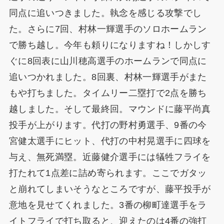
同点に追いつきました。執念を感じる攻撃でし
た。さらに7回、村林一輝選手のソロホームラン
で勝ち越し。今年も頼りになりますね！しかしす
ぐに8回表に山川穂高選手のホームランで同点に
追いつかれました。8回裏、村林一輝選手がまた
もや打ちました。タイムリー二塁打で2点を勝ち
越しました。そして最終回。マウンドに藤平尚真
投手が上がります。代打の野村勇選手、9番の今
宮健太選手にヒット、代打の中村晃選手に四球を
与え、無死満塁。近藤健介選手には犠牲フライを
打たれて1点差に詰め寄られます。ここでガタッ
と崩れてしまいそうなところですが、藤平投手が
意地を見せてくれました。3番の柳町達選手をラ
イトフライで打ち取ると、迎えたのは4番の強打