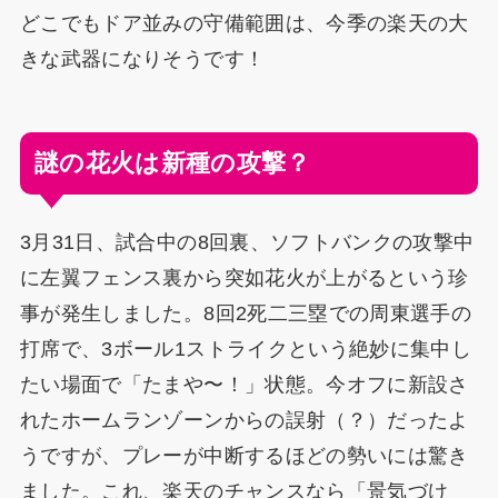
どこでもドア並みの守備範囲は、今季の楽天の大
きな武器になりそうです！
謎の花火は新種の攻撃？
3月31日、試合中の8回裏、ソフトバンクの攻撃中
に左翼フェンス裏から突如花火が上がるという珍
事が発生しました。8回2死二三塁での周東選手の
打席で、3ボール1ストライクという絶妙に集中し
たい場面で「たまや〜！」状態。今オフに新設さ
れたホームランゾーンからの誤射（？）だったよ
うですが、プレーが中断するほどの勢いには驚き
ました。これ、楽天のチャンスなら「景気づけ