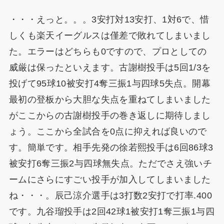
・・・えっと。。。3安打対13安打、1対6で、惜
しくも楽天イーグルスは僅差で敗れてしまいまし
た。エラーはどちらも0ですので、プロとしての
威厳は保ったといえます。古謝樹投手は5回1/3を
投げて95球10被安打4奪三振1与四球5失点。開幕
最初の登板から大胆な失点を重ねてしまいました
がここからの古謝樹投手の巻き返しに期待しまし
ょう。ここから全試合を0点に抑えれば良いので
す。簡単です。相手先発の徐若熙投手は6回86球3
被安打6奪三振2与四球無失点。ただでさえ強いチ
ームにさらにすごい投手が加入してしまいました
ね・・・。辰己涼介選手は3打数2安打で打率.400
です。九谷瑠投手は2回42球1被安打1奪三振1与四