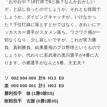
「おやおや？18打席で9三振？なんかおかしい
ぞ」と話し合ったのでしょうか。それとも怪我で
しょうか。ダイビングキャッチが、いけなかっ
た？下位打線に落とすとかではなく、きれいにマ
ッカスカー選手がスタメン落ち。ワクワク感が一
切なくなり、少し寂しいですが、これが実力勝
負、真剣勝負、結果重視のプロ野球というもので
しょうか。代わりに若武者の黒川選手が4番に入
ります。小郷選手がなんと5番。大丈夫？
ソ 002 004 000 計6 H13 E0
楽 000 000 001 計1 H03 E0
勝利投手 徐 (1勝0敗0S)
敗戦投手 古謝 (0勝1敗0S)