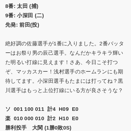
8番: 太田 (捕)
9番: 小深田 (二)
先発: 前田(投)
絶好調の佐藤選手が1番に入りました。2番バッタ
ーはお祭り男の辰己選手。なんだかキラキラ輝い
た明るい打線に見えます！さあ、今日こそ打つ
ぞ、マッカスカー！浅村選手のホームランにも期
待してます。小深田選手もたまには打ってね？黒
川選手はもっと上位打線にいる方が良さそうな？
ソ 001 100 011 計4 H09 E0
楽 010 000 010 計2 H10 E0
勝利投手 大関 (1勝0敗0S)