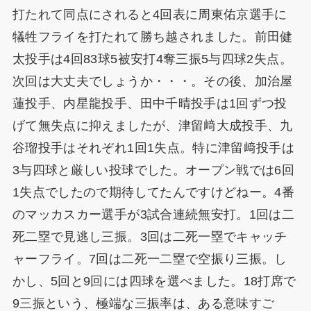
打たれて同点にされると4回表に周東佑京選手に
犠牲フライを打たれて勝ち越されました。前田健
太投手は4回83球5被安打4奪三振5与四球2失点。
次回は大丈夫でしょうか・・・。その後、加治屋
蓮投手、内星龍投手、田中千晴投手は1回ずつ投
げて無失点に抑えましたが、津留﨑大成投手、九
谷瑠投手はそれぞれ1回1失点。特に津留﨑投手は
3与四球と厳しい投球でした。オープン戦では6回
1失点でしたので期待してたんですけどねー。4番
のマッカスカー選手が3試合連続無安打。1回は二
死二塁で見逃し三振。3回は二死一塁でキャッチ
ャーフライ。7回は二死一二塁で空振り三振。し
かし、5回と9回には四球を選べました。18打席で
9三振という、極端な三振率は、ある意味すご