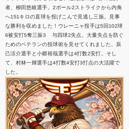
者、柳田悠岐選手。2ボール2ストライクから内角
へ151キロの直球を投げこんで見逃し三振。見事
な勝利を収めました！ウレーニャ投手は5回102球
6被安打5奪三振3 与四球2失点。大量失点を防ぐ
ためのベテランの投球術を見せてくれました。辰
己涼介選手と小郷裕哉選手は4打数2安打。そし
て、村林一輝選手は4打数4安打3打点の大活躍で
した。