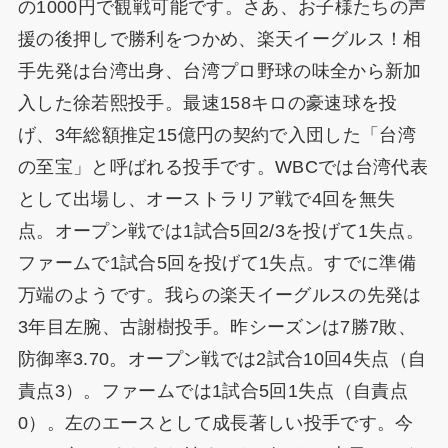
の1000円で観戦可能です。さあ、お子様たちの声
援の後押しで勝利をつかめ、楽天イーグルス！相
手先発は台湾出身、台湾プロ野球の味全から新加
入した徐若熙投手。最速158キロの豪速球を投
げ、3年総額推定15億円の契約で入団した「台湾
の至宝」と呼ばれる投手です。WBCでは台湾代表
として出場し、オーストラリア戦で4回を無失
点。オープン戦では1試合5回2/3を投げて1失点。
ファームで1試合5回を投げて1失点。すでに準備
万端のようです。我らの楽天イーグルスの先発は
3年目左腕、古謝樹投手。昨シーズンは7勝7敗、
防御率3.70。オープン戦では2試合10回4失点（自
責点3）。ファームでは1試合5回1失点（自責点
0）。左のエースとして成長著しい投手です。今