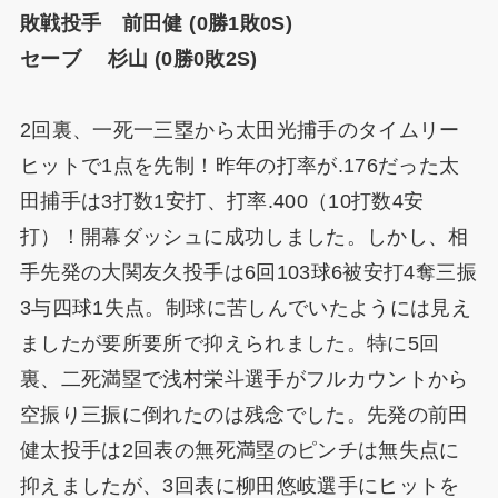
敗戦投手 前田健 (0勝1敗0S)
セーブ 杉山 (0勝0敗2S)
2回裏、一死一三塁から太田光捕手のタイムリー
ヒットで1点を先制！昨年の打率が.176だった太
田捕手は3打数1安打、打率.400（10打数4安
打）！開幕ダッシュに成功しました。しかし、相
手先発の大関友久投手は6回103球6被安打4奪三振
3与四球1失点。制球に苦しんでいたようには見え
ましたが要所要所で抑えられました。特に5回
裏、二死満塁で浅村栄斗選手がフルカウントから
空振り三振に倒れたのは残念でした。先発の前田
健太投手は2回表の無死満塁のピンチは無失点に
抑えましたが、3回表に柳田悠岐選手にヒットを