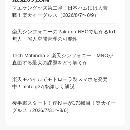
マエケングッズ第二弾！日本ハムには大苦
戦！楽天イーグルス（2026/8/7〜8/9）
楽天シンフォニーのRakuten NEOで広がるIoT
無人・省人空間管理の可能性
Tech Mahindra × 楽天シンフォニー：MNOが
直面する最大の課題をどう解くか
楽天モバイルでモトローラ製スマホを発売
中！moto g37jを詳しく解説
後半戦スタート！岸投手が173勝目！楽天イー
グルス（2026/7/31〜8/6）