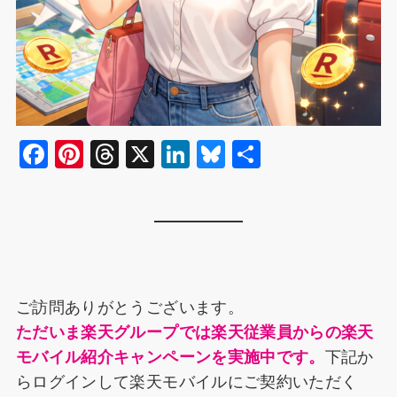
F
Pi
T
X
Li
Bl
共
a
nt
hr
n
u
有
c
er
e
k
e
e
e
a
e
s
b
st
d
dI
k
o
s
n
y
ご訪問ありがとうございます。
o
ただいま楽天グループでは楽天従業員からの楽天
k
モバイル紹介キャンペーンを実施中です。
下記か
らログインして楽天モバイルにご契約いただく