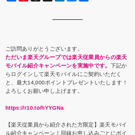
a
nt
hr
n
u
有
c
er
e
k
e
e
e
a
e
s
b
st
d
dI
k
o
s
n
y
ご訪問ありがとうございます。
o
ただいま楽天グループでは楽天従業員からの楽天
k
モバイル紹介キャンペーンを実施中です。
下記か
らログインして楽天モバイルにご契約いただく
と、最大14,000ポイントプレゼントいたします！
よろしくお願い申し上げます。
https://r10.to/hYYGNa
【楽天従業員から紹介された方限定】楽天モバイ
ル紹介キャンペーン！回線お申し込みごとにポイ