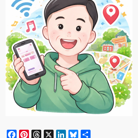
F
Pi
T
X
Li
Bl
共