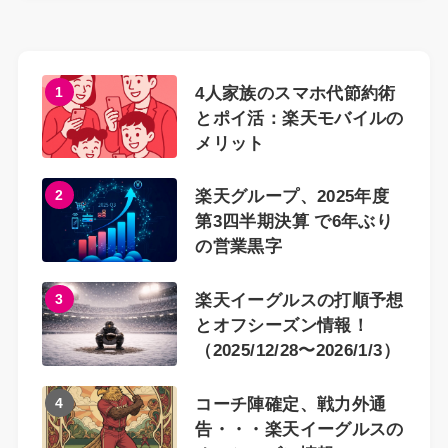
1
4人家族のスマホ代節約術
とポイ活：楽天モバイルの
メリット
2
楽天グループ、2025年度
第3四半期決算 で6年ぶり
の営業黒字
3
楽天イーグルスの打順予想
とオフシーズン情報！
（2025/12/28〜2026/1/3）
4
コーチ陣確定、戦力外通
告・・・楽天イーグルスの