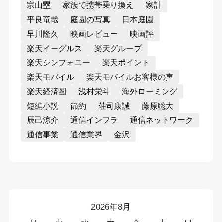
宗山塁
家族で携帯乗り換え
家計
平良竜哉
庭園の写真
日本庭園
早川隆久
映画レビュー
映画評
楽天イーグルス
楽天グループ
楽天シンフォニー
楽天ポイント
楽天モバイル
楽天モバイルお客様の声
楽天経済圏
浅村栄斗
海外ローミング
短編小説
節約
荘司康誠
藤原聡大
辰己涼介
通信インフラ
通信ネットワーク
通信事業
通信業界
金沢
2026年8月