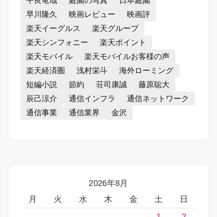
平良竜哉
庭園の写真
日本庭園
早川隆久
映画レビュー
映画評
楽天イーグルス
楽天グループ
楽天シンフォニー
楽天ポイント
楽天モバイル
楽天モバイルお客様の声
楽天経済圏
浅村栄斗
海外ローミング
短編小説
節約
荘司康誠
藤原聡大
辰己涼介
通信インフラ
通信ネットワーク
通信事業
通信業界
金沢
2026年8月
月
火
水
木
金
土
日
1
2