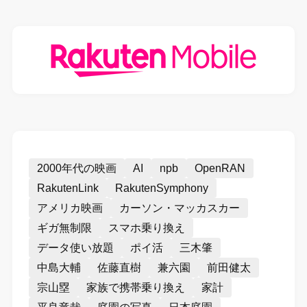
2000年代の映画
AI
npb
OpenRAN
RakutenLink
RakutenSymphony
アメリカ映画
カーソン・マッカスカー
ギガ無制限
スマホ乗り換え
データ使い放題
ポイ活
三木肇
中島大輔
佐藤直樹
兼六園
前田健太
宗山塁
家族で携帯乗り換え
家計