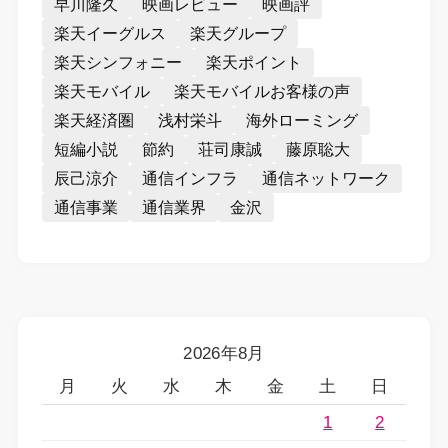
早川隆久
映画レビュー
映画評
楽天イーグルス
楽天グループ
楽天シンフォニー
楽天ポイント
楽天モバイル
楽天モバイルお客様の声
楽天経済圏
浅村栄斗
海外ローミング
短編小説
節約
荘司康誠
藤原聡大
辰己涼介
通信インフラ
通信ネットワーク
通信事業
通信業界
金沢
2026年8月
月
火
水
木
金
土
日
1
2