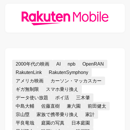
2000年代の映画
AI
npb
OpenRAN
RakutenLink
RakutenSymphony
アメリカ映画
カーソン・マッカスカー
ギガ無制限
スマホ乗り換え
データ使い放題
ポイ活
三木肇
中島大輔
佐藤直樹
兼六園
前田健太
宗山塁
家族で携帯乗り換え
家計
平良竜哉
庭園の写真
日本庭園