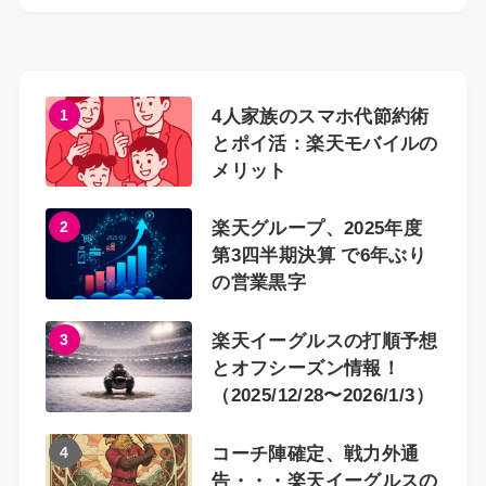
1
4人家族のスマホ代節約術
とポイ活：楽天モバイルの
メリット
2
楽天グループ、2025年度
第3四半期決算 で6年ぶり
の営業黒字
3
楽天イーグルスの打順予想
とオフシーズン情報！
（2025/12/28〜2026/1/3）
4
コーチ陣確定、戦力外通
告・・・楽天イーグルスの