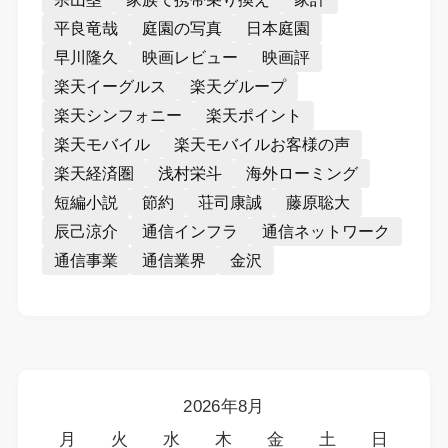
平良竜哉
庭園の写真
日本庭園
早川隆久
映画レビュー
映画評
楽天イーグルス
楽天グループ
楽天シンフォニー
楽天ポイント
楽天モバイル
楽天モバイルお客様の声
楽天経済圏
浅村栄斗
海外ローミング
短編小説
節約
荘司康誠
藤原聡大
辰己涼介
通信インフラ
通信ネットワーク
通信事業
通信業界
金沢
2026年8月
月
火
水
木
金
土
日