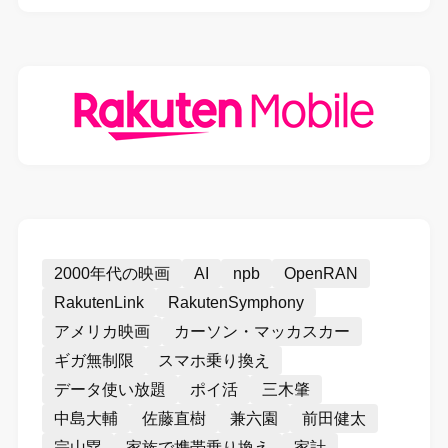
2000年代の映画
AI
npb
OpenRAN
RakutenLink
RakutenSymphony
アメリカ映画
カーソン・マッカスカー
ギガ無制限
スマホ乗り換え
データ使い放題
ポイ活
三木肇
中島大輔
佐藤直樹
兼六園
前田健太
宗山塁
家族で携帯乗り換え
家計