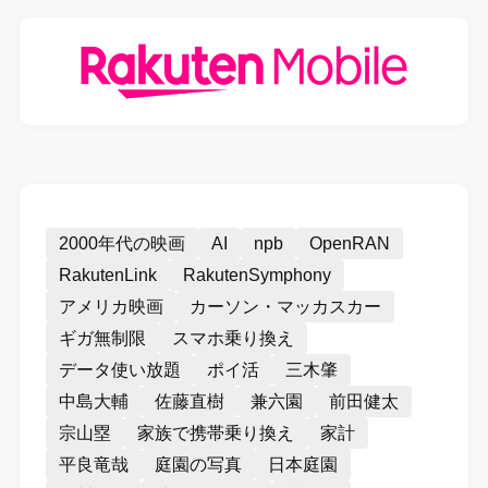
2000年代の映画
AI
npb
OpenRAN
RakutenLink
RakutenSymphony
アメリカ映画
カーソン・マッカスカー
ギガ無制限
スマホ乗り換え
データ使い放題
ポイ活
三木肇
中島大輔
佐藤直樹
兼六園
前田健太
宗山塁
家族で携帯乗り換え
家計
平良竜哉
庭園の写真
日本庭園