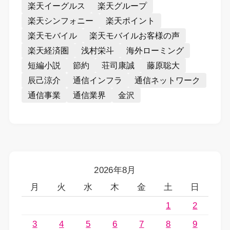
楽天イーグルス
楽天グループ
楽天シンフォニー
楽天ポイント
楽天モバイル
楽天モバイルお客様の声
楽天経済圏
浅村栄斗
海外ローミング
短編小説
節約
荘司康誠
藤原聡大
辰己涼介
通信インフラ
通信ネットワーク
通信事業
通信業界
金沢
2026年8月
月
火
水
木
金
土
日
1
2
3
4
5
6
7
8
9