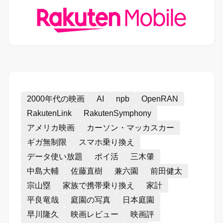
2000年代の映画
AI
npb
OpenRAN
RakutenLink
RakutenSymphony
アメリカ映画
カーソン・マッカスカー
ギガ無制限
スマホ乗り換え
データ使い放題
ポイ活
三木肇
中島大輔
佐藤直樹
兼六園
前田健太
宗山塁
家族で携帯乗り換え
家計
平良竜哉
庭園の写真
日本庭園
早川隆久
映画レビュー
映画評