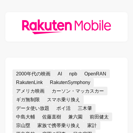
2000年代の映画
AI
npb
OpenRAN
RakutenLink
RakutenSymphony
アメリカ映画
カーソン・マッカスカー
ギガ無制限
スマホ乗り換え
データ使い放題
ポイ活
三木肇
中島大輔
佐藤直樹
兼六園
前田健太
宗山塁
家族で携帯乗り換え
家計