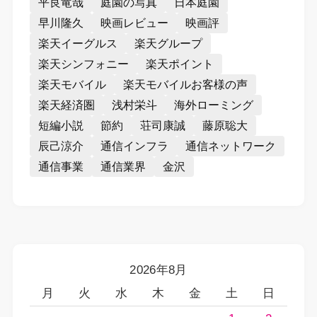
平良竜哉
庭園の写真
日本庭園
早川隆久
映画レビュー
映画評
楽天イーグルス
楽天グループ
楽天シンフォニー
楽天ポイント
楽天モバイル
楽天モバイルお客様の声
楽天経済圏
浅村栄斗
海外ローミング
短編小説
節約
荘司康誠
藤原聡大
辰己涼介
通信インフラ
通信ネットワーク
通信事業
通信業界
金沢
2026年8月
月
火
水
木
金
土
日