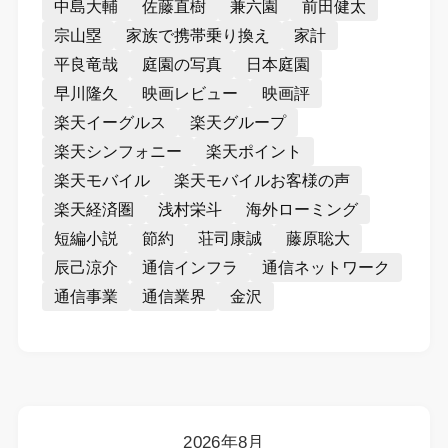
中島大輔
佐藤直樹
兼六園
前田健太
宗山塁
家族で携帯乗り換え
家計
平良竜哉
庭園の写真
日本庭園
早川隆久
映画レビュー
映画評
楽天イーグルス
楽天グループ
楽天シンフォニー
楽天ポイント
楽天モバイル
楽天モバイルお客様の声
楽天経済圏
浅村栄斗
海外ローミング
短編小説
節約
荘司康誠
藤原聡大
辰己涼介
通信インフラ
通信ネットワーク
通信事業
通信業界
金沢
2026年8月