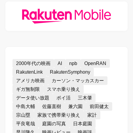
2000年代の映画
AI
npb
OpenRAN
RakutenLink
RakutenSymphony
アメリカ映画
カーソン・マッカスカー
ギガ無制限
スマホ乗り換え
データ使い放題
ポイ活
三木肇
中島大輔
佐藤直樹
兼六園
前田健太
宗山塁
家族で携帯乗り換え
家計
平良竜哉
庭園の写真
日本庭園
早川隆久
映画レビュー
映画評