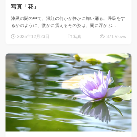
写真「花」
漆黒の闇の中で、深紅の何かが静かに舞い踊る。呼吸をす
るかのように、微かに震えるその姿は、闇に浮かぶ…
2025年12月23日
371 Views
写真