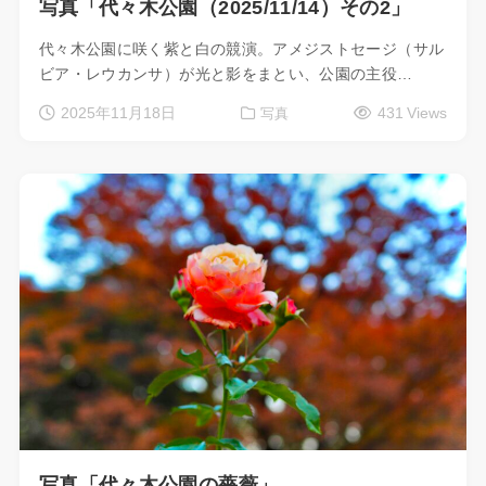
写真「代々木公園（2025/11/14）その2」
代々木公園に咲く紫と白の競演。アメジストセージ（サル
ビア・レウカンサ）が光と影をまとい、公園の主役…
2025年11月18日
431 Views
写真
写真「代々木公園の薔薇」