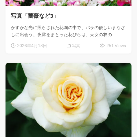
写真「薔薇など3」
かすかな光に照らされた花園の中で、バラの優しいまなざ
しに出会う。夜露をまとった花びらは、天女の衣の…
2026年4月18日
251 Views
写真