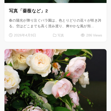
写真「薔薇など」2
春の陽光が降り注ぐバラ園は、色とりどりの花々が咲き誇
る。空はどこまでも高く澄み渡り、爽やかな風が頬…
2026年4月9日
286 Views
写真