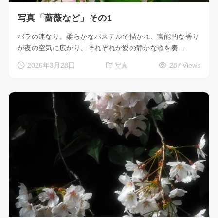
写真「薔薇など」その1
バラの連なり。柔らかなパステルで描かれ、官能的な香り
が夜の空気に広がり、それぞれが愛の静かな歌を奏…
2026年3月28日
287 Views
写真