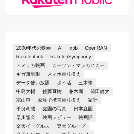
2000年代の映画
AI
npb
OpenRAN
RakutenLink
RakutenSymphony
アメリカ映画
カーソン・マッカスカー
ギガ無制限
スマホ乗り換え
データ使い放題
ポイ活
三木肇
中島大輔
佐藤直樹
兼六園
前田健太
宗山塁
家族で携帯乗り換え
家計
平良竜哉
庭園の写真
日本庭園
早川隆久
映画レビュー
映画評
楽天イーグルス
楽天グループ