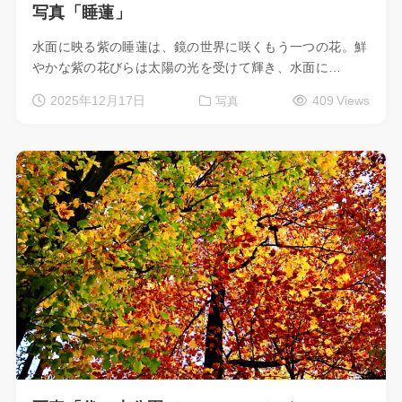
写真「睡蓮」
水面に映る紫の睡蓮は、鏡の世界に咲くもう一つの花。鮮
やかな紫の花びらは太陽の光を受けて輝き、水面に…
2025年12月17日
409 Views
写真