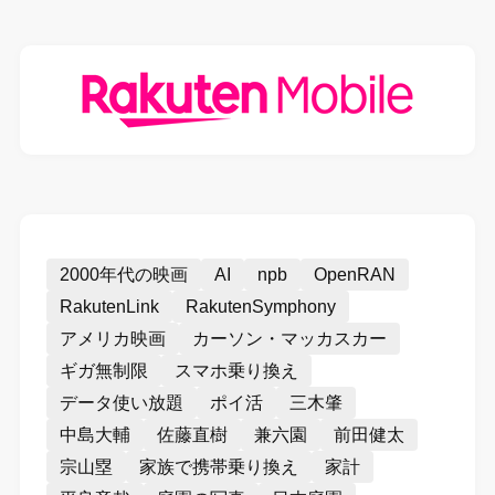
2000年代の映画
AI
npb
OpenRAN
RakutenLink
RakutenSymphony
アメリカ映画
カーソン・マッカスカー
ギガ無制限
スマホ乗り換え
データ使い放題
ポイ活
三木肇
中島大輔
佐藤直樹
兼六園
前田健太
宗山塁
家族で携帯乗り換え
家計