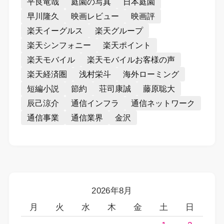
平良竜哉
庭園の写真
日本庭園
早川隆久
映画レビュー
映画評
楽天イーグルス
楽天グループ
楽天シンフォニー
楽天ポイント
楽天モバイル
楽天モバイルお客様の声
楽天経済圏
浅村栄斗
海外ローミング
短編小説
節約
荘司康誠
藤原聡大
辰己涼介
通信インフラ
通信ネットワーク
通信事業
通信業界
金沢
2026年8月
月
火
水
木
金
土
日