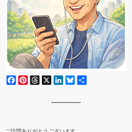
F
Pi
T
X
Li
Bl
共
a
nt
hr
n
u
有
c
er
e
k
e
e
e
a
e
s
b
st
d
dI
k
o
s
n
y
ご訪問ありがとうございます。