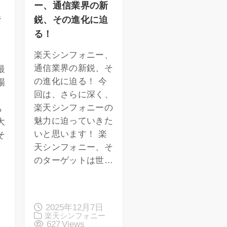
！
ー、通信業界の新
情
鋭、その進化に迫
る！
楽天シンフォニー、
通信業界の新鋭、そ
最
の進化に迫る！ 今
場
回は、さらに深く、
楽天シンフォニーの
ら
魅力に迫っていきた
大
いと思います！ 楽
そ
天シンフォニー、そ
のターゲットは世…
2025年12月7日
楽天シンフォニー
627 Views