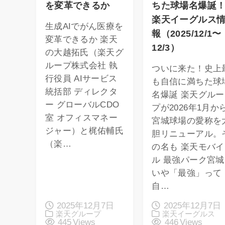
を変革できるか
ちた球場名爆誕
楽天イーグルス
生成AIでがん医療を
報（2025/12/1〜
変革できるか 楽天
12/3）
の大越拓氏（楽天グ
ループ株式会社 執
ついに来た！史上
行役員 AIサービス
も自信に満ちた球
統括部 ディレクタ
名爆誕 楽天グルー
ー グローバルCDO
プが2026年1月か
室 オフィスマネー
宮城球場の愛称を
ジャー）と梶佑輔氏
胆リニューアル。
（楽…
の名も 楽天モバイ
ル 最強パーク宮城
いや「最強」って
自…
2025年12月7日
2025年12月7日
楽天グループ
楽天イーグルス
445 Views
446 Views