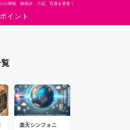
スの情報、映画評、小説、写真を更新！
0ポイント
一覧
満
楽天シンフォニ