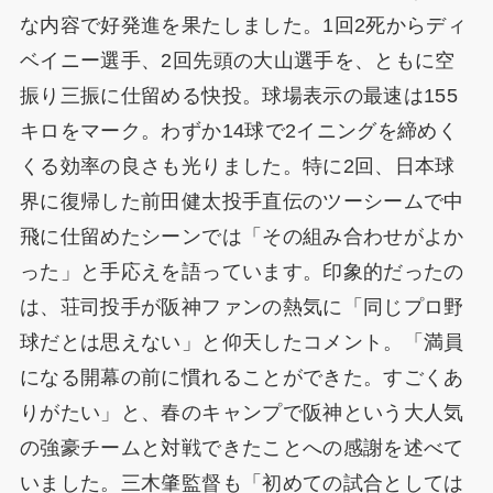
な内容で好発進を果たしました。1回2死からディ
ベイニー選手、2回先頭の大山選手を、ともに空
振り三振に仕留める快投。球場表示の最速は155
キロをマーク。わずか14球で2イニングを締めく
くる効率の良さも光りました。特に2回、日本球
界に復帰した前田健太投手直伝のツーシームで中
飛に仕留めたシーンでは「その組み合わせがよか
った」と手応えを語っています。印象的だったの
は、荘司投手が阪神ファンの熱気に「同じプロ野
球だとは思えない」と仰天したコメント。「満員
になる開幕の前に慣れることができた。すごくあ
りがたい」と、春のキャンプで阪神という大人気
の強豪チームと対戦できたことへの感謝を述べて
いました。三木肇監督も「初めての試合としては