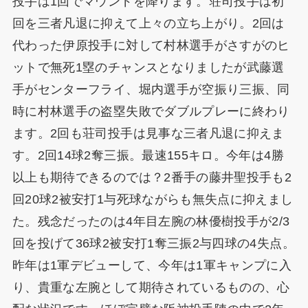
投手は1回でマウンドを降ります。荘司投手は初
回を三者凡退に抑えて上々の立ち上がり。2回は
代わった伊原投手に対して村林選手がさすがのヒ
ットで無死1塁のチャンスとなりましたが武藤選
手がセンターフライ、堀内選手が空振り三振、同
時に村林選手の盗塁失敗でダブルプレーに終わり
ます。2回も荘司投手は見事な三者凡退に抑えま
す。2回14球2奪三振。最速155キロ。今年は4勝
以上も期待できるのでは？2番手の藤井聖投手も2
回20球2被安打1与死球ながらも無失点に抑えまし
た。残念だったのは4年目左腕の林優樹投手が2/3
回を投げて36球2被安打1奪三振2与四球の4失点。
昨年は1軍デビューして、今年は1軍キャンプに入
り、貴重な左腕として期待されているものの、心