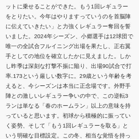
ットに乗せることができた。もう1回レギュラー
をとりたい。今年はやりますっていうのを首脳陣
に伝えていきたい」と力強くレギュラー奪回を誓
いました。2024年シーズン、小郷選手は12球団で
唯一の全試合フルイニング出場を果たし、正右翼
手としての地位を確立したかに見えました。しか
し昨季は深刻な打撃不振に陥り、出場90試合で打
率.173という厳しい数字に。29歳という年齢を考
えると、今シーズンは本当に正念場です。外野手
陣との激しいレギュラー争いの中で、この逆転3
ランは単なる「春のホームラン」以上の意味を持
っていると思います。初球から積極的に振ってい
く姿勢、そして「もう1回レギュラーを取る」と
いう明確な目標設定。この冬、相当な覚悟を持っ