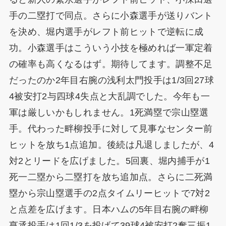
手の二塁打で同点。さらに小森選手が送りバント
を決め、堀内選手がレフト前ヒットで逆転に成
功。小森選手はこういう小技を極めれば一軍定着
の確率も高くなるはず。期待してます。調整不足
だったのか2年目右腕の浅利太門投手は1/3回27球
4被安打2与四球4失点と大乱調でした。今年も一
軍は厳しいかもしれません。1死満塁で宗山塁選
手。代わった畔柳投手に対して見事なセンター前
ヒットを放ち1点追加。後続は凡退しましたが、4
対2とリードを広げました。5回裏、堀内捕手が1
死一二塁から二塁打を放ち追加点。さらに二死満
塁から宗山塁選手の2点タイムリーヒットで7対2
と点差を広げます。日本ハムの5年目右腕の畔柳
亨丞投手は1回1/3を投げて39球4被安打2奪三振1