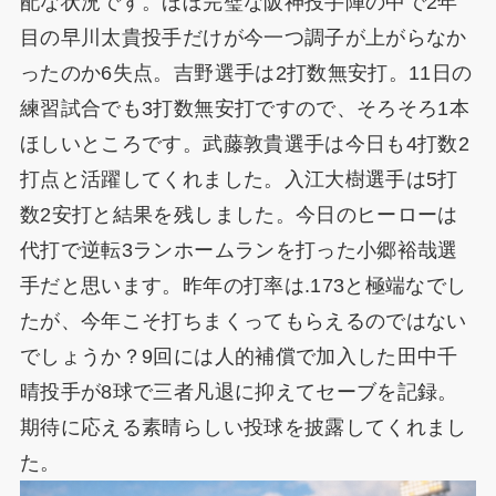
配な状況です。ほぼ完璧な阪神投手陣の中で2年
目の早川太貴投手だけが今一つ調子が上がらなか
ったのか6失点。吉野選手は2打数無安打。11日の
練習試合でも3打数無安打ですので、そろそろ1本
ほしいところです。武藤敦貴選手は今日も4打数2
打点と活躍してくれました。入江大樹選手は5打
数2安打と結果を残しました。今日のヒーローは
代打で逆転3ランホームランを打った小郷裕哉選
手だと思います。昨年の打率は.173と極端なでし
たが、今年こそ打ちまくってもらえるのではない
でしょうか？9回には人的補償で加入した田中千
晴投手が8球で三者凡退に抑えてセーブを記録。
期待に応える素晴らしい投球を披露してくれまし
た。