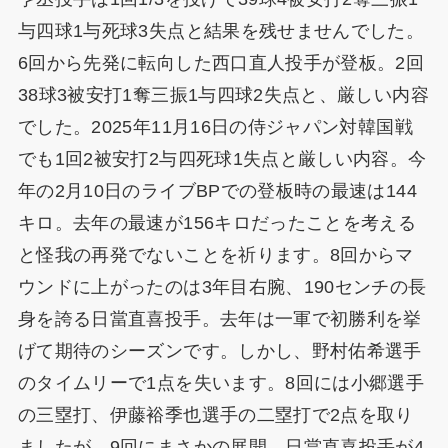
与四球1与死球3失点と結果を残せませんでした。
6回から先発に転向した西口直人投手が登板。2回
38球3被安打1奪三振1与四球2失点と、厳しい内容
でした。2025年11月16日の侍ジャパン対韓国戦
でも1回2被安打2与四死球1失点と厳しい内容。今
年の2月10日のライブBPでの登板時の最速は144
キロ。去年の最速が156キロだったことを考える
と怪我の再発でないことを祈ります。8回からマ
ウンドに上がったのは3年目右腕、190センチの長
身を誇る日當直喜投手。去年は一軍で初勝利を挙
げて期待のシーズンです。しかし、野村佑希選手
のタイムリーで1点を失います。8回には小郷選手
の三塁打、伊藤裕季也選手の二塁打で2点を取り
ましたが、9回にまさかの展開。日當直喜投手が4