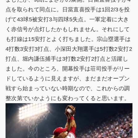
点を取られて同点に。日當直喜投手は1回2/3を投
げて43球5被安打3与四球5失点。一軍定着に大き
く赤信号が点灯したかもしれません。それにして
も打線は15安打とよく打ちました。宗山塁選手は
4打数3安打3打点、小深田大翔選手は5打数2安打2
打点、堀内謙伍捕手は3打数2安打2打点と活躍し
ました。今のところ、開幕投手は荘司投手がリー
ドしているように見えますが、まだまだオープン
戦すら始まっていない時期なので、これからの調
整次第でいかようにも変わってくると思います。