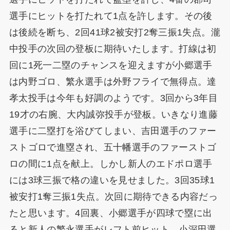
選手にヒットを打たれて1点を許します。その後
は後続を断ち、2回41球2被安打2奪三振1失点。瀧
中投手の次回の登板に期待いたします。打線は初
回に1死一二塁のチャンスを迎えますが小郷選手
は内野ゴロ、繁永選手は外野フライで無得点。達
孝太投手は今年も好調のようです。3回から3年目
19才の右腕、大内誠弥投手が登板。いきなり進藤
選手に二塁打を浴びてしまい、吉田選手のファー
ストゴロで進塁され、五十幡選手のファーストゴ
ロの間に1点を献上。しかし新人のエドポロ選手
には3球三振で格の違いを見せました。3回35球1
被安打1奪三振1失点。次回に期待できる内容だっ
たと思います。4回裏、小郷選手が四球で塁に出
ると新人の繁永選手がレフト前ヒット、小深田選