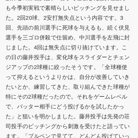
も今季初実戦で素晴らしいピッチングを見せまし
た。2回20球、2安打無失点という内容です。3
回、先頭の前川選手に死球を与えるも、続く伏見
選手を三ゴロ併殺で仕留め、中川選手を左飛に封
じました。4回は無失点に切り抜けています。こ
の日の藤井投手は、変化球をスライダーとチェン
ジアップの2球種に絞ったそうです。「全球種使
って抑えるというよりかは、自分が改善していき
たいとか、練習してきた、取り組んできた球種が
特にその2球種だったので。それをゲームレベル
で、バッター相手にどう投げるかを試したかっ
た」と狙いを明かしました。藤井投手は先発の荘
司投手のピッチングから刺激を受けたと語ってい
ます。「ブルペンで見てて、どんどん投げていっ