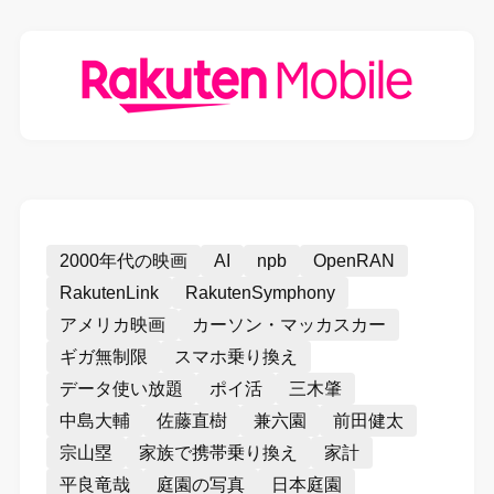
2000年代の映画
AI
npb
OpenRAN
RakutenLink
RakutenSymphony
アメリカ映画
カーソン・マッカスカー
ギガ無制限
スマホ乗り換え
データ使い放題
ポイ活
三木肇
中島大輔
佐藤直樹
兼六園
前田健太
宗山塁
家族で携帯乗り換え
家計
平良竜哉
庭園の写真
日本庭園