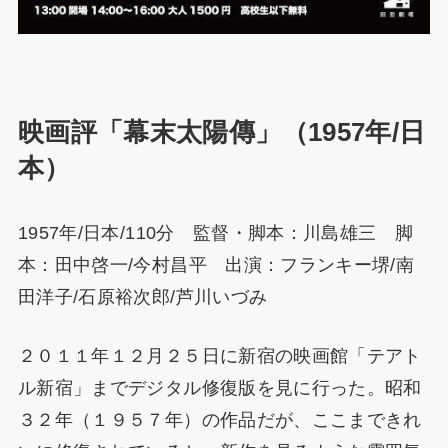
映画評「幕末太陽傳」（1957年/日
本）
1957年/日本/110分 監督・脚本：川島雄三 脚
本：田中啓一/今村昌平 出演：フランキー堺/南
田洋子/石原裕次郎/芦川いづみ
２０１１年１２月２５日に新宿の映画館「テアト
ル新宿」までデジタル修復版を見に行った。昭和
３２年（１９５７年）の作品だが、ここまできれ