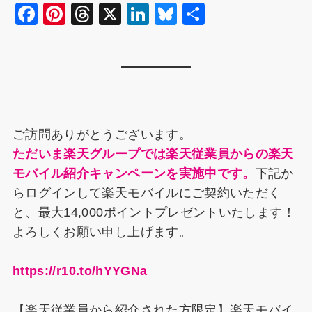
F
Pi
T
X
Li
Bl
共
a
nt
hr
n
u
有
c
er
e
k
e
e
e
a
e
s
b
st
d
dI
k
o
s
n
y
ご訪問ありがとうございます。
o
ただいま楽天グループでは楽天従業員からの楽天
k
モバイル紹介キャンペーンを実施中です。
下記か
らログインして楽天モバイルにご契約いただく
と、最大14,000ポイントプレゼントいたします！
よろしくお願い申し上げます。
https://r10.to/hYYGNa
【楽天従業員から紹介された方限定】楽天モバイ