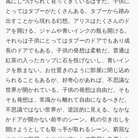
風にしつけられて育ってきているはずだ。子供に
とってはタブーがたくさんある。タブーから踏み
出すことから現れる幻想。アリスはたくさんのド
アを開ける。ジャムや青いインクの瓶も開ける。
それらは子供にとってはタブーのドアでもあり成
長のドアでもある。子供の発想は柔軟だ。普通は
紅茶の入ったカップに石を投げないし、青いイン
クを飲まない。お仕置きのように部屋に閉じ込め
られることもあるが、好奇心があれば、不思議な
世界が開かれている。子供の発想は自由だ。そも
そも発想は、常識から離れて自由になるべきだ。
不思議ではない世界が、逆説的に見える。なかな
かドアが開かない前半のシーン。机の引き出しを
開けようとしても取っ手が取れるシーン。窮屈な