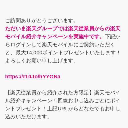
b
st
d
dI
k
o
s
n
y
ご訪問ありがとうございます。
o
ただいま楽天グループでは楽天従業員からの楽天
k
モバイル紹介キャンペーンを実施中です。
下記か
らログインして楽天モバイルにご契約いただく
と、最大14,000ポイントプレゼントいたします！
よろしくお願い申し上げます。
https://r10.to/hYYGNa
【楽天従業員から紹介された方限定】楽天モバイ
ル紹介キャンペーン！回線お申し込みごとにポイ
ントプレゼント！上記URLからどなたでもお申し
込みいただけます。