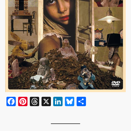
F
Pi
T
X
Li
Bl
共
a
nt
hr
n
u
有
c
er
e
k
e
e
e
a
e
s