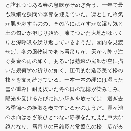
と訪れつつある春の息吹がせめぎ合う、一年で最
も繊細な狭間の季節を迎えていた。凛とした冷気
が肌を刺すものの、その芯にはかすかな湿り気と
土の匂いが混じり始め、凍てついた大地がゆっく
りと深呼吸を繰り返しているようだ。園内を見渡
せば、冬の風物詩である雪吊りが、天から降り注
ぐ黄金の雨の如く、あるいは熟練の庭師が空に描
いた幾何学の祈りの如く、圧倒的な造形美で松の
枝々を支え続けている。一本一本の縄には湿った
雪の重みに耐え抜いた冬の日の記憶が染みこみ、
陽光を受けるたびに鈍い輝きを放っては、過ぎ去
る季節への挽歌を奏でているかのようだ。霞ヶ池
の水面はさざ波ひとつない静寂をたたえた巨大な
鏡となり、雪吊りの円錐形と常盤色の松、広がる