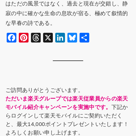
はただの風景ではなく、過去と現在が交錯し、静
寂の中に確かな生命の息吹が宿る、極めて叙情的
な早春の詩である。
F
Pi
T
X
Li
Bl
共
a
nt
hr
n
u
有
c
er
e
k
e
e
e
a
e
s
b
st
d
dI
k
o
s
n
y
ご訪問ありがとうございます。
o
ただいま楽天グループでは楽天従業員からの楽天
k
モバイル紹介キャンペーンを実施中です。
下記か
らログインして楽天モバイルにご契約いただく
と、最大14,000ポイントプレゼントいたします！
よろしくお願い申し上げます。