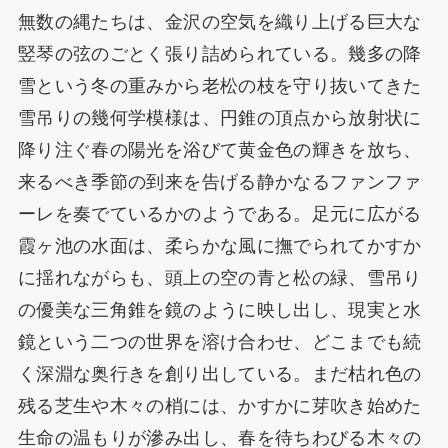
無数の縄たちは、金沢の空気を織り上げる巨大な
竪琴の弦のごとく張り詰められている。幾多の降
雪という冬の重みから老松の枝を守り抜いてきた
雪吊りの幾何学模様は、円錐の頂点から放射状に
降り注ぐ春の陽光を浴びて黄金色の輝きを放ち、
来るべき季節の到来を告げる静かなるファンファ
ーレを奏でているかのようである。足元に広がる
霞ヶ池の水面は、柔らかな風に撫でられてかすか
に揺れながらも、頭上の空の青と松の緑、雪吊り
の優美な三角錐を鏡のように映し出し、現実と水
鏡という二つの世界を溶け合わせ、どこまでも続
く深淵な奥行きを創り出している。まだ枯れ色の
残る芝生や木々の梢には、かすかに芽吹き始めた
生命の温もりが滲み出し、春を待ちわびる木々の