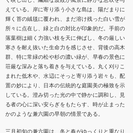
く映し出し、繊細な波紋が風景に静かな息吹を与
えている。岸に寄り添う小さな島は、陽だまりに
輝く苔の絨毯に覆われ、まだ溶け残った白い雪が
所々に点在し、緑と白の対比が印象的だ。手前の
落葉樹は細く力強い枝を天に伸ばし、冬の厳しい
寒さを耐え抜いた生命力を感じさせ、背後の高木
群、特に常緑の松や杉の濃い緑が、早春の景色に
荘厳な深みと落ち着きを与えている。丸く刈りこ
まれた低木や、水辺にそっと寄り添う岩々も、配
置の妙により、日本の伝統的な庭園美の極致を示
している。澄み切った光の中で静かに調和し、見
る者の心に深い安らぎをもたらす、時が止まった
かのような兼六園の早朝の情景である。
三月初旬の兼六園は、冬と春がゆっくりと重なり