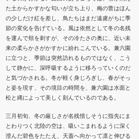
た土からかすかな匂いが立ち上り、梅の蕾はほん
の少しだけ紅を差し、鳥たちはまだ遠慮がちに季
節の変化を告げている。風は依然として冬の名残
を運んで頬を刺すが、その冷たさの奥に、近い未
来の柔らかさがかすかに紛れこんでいる。兼六園
に立つと、季節は突然訪れるものではなく、こう
して静かに、深呼吸するように移ろっていくのだ
と気づかされる。冬が軽く身じろぎし、春がそっ
と姿を現す、その境目の時間を、兼六園は水面と
松と縄によって美しく刻んでいるのである。
三月初旬、冬の厳しさが名残惜しそうに指先にま
とわりつく北陸の空は、吸いこまれるように深く
澄んだ碧色をたたえ、天蓋へ向かって凛と伸びる