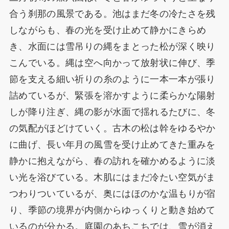
合う刹那の風景である。池はまだ冬の冷たさを残
しながらも、春の光を受け止めて静かにきらめ
き、水面には雪吊りの縄をまとった松が深く映り
こんでいる。縄は空へ向かって放射状に伸び、季
節を支える細い祈りの糸のように一本一本が張り
詰めているが、緊張を溶かすように柔らかな陽射
しが降り注ぎ、縄の影が水面で揺れるたびに、冬
の気配がほどけていく。古木の松は幹をゆるやか
に曲げ、長い年月の風雪を受け止めてきた重みを
静かに抱えながら、春の訪れを確かめるように淡
い光を浴びている。木肌にはまだ冷たい空気がま
つわりついているが、奥にはほのかな温もりが宿
り、季節の境界が内側からゆっくりと動き始めて
いるのが分かる。庭園のあちこちでは、雪が消え