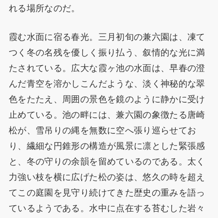
れる場所なのだ。
霞む水面に宿る春光。三月初旬の兼六園は、凍て
つく冬の名残を優しく振り払う、叙情的な光に満
たされている。広大な霞ヶ池の水面は、早春の澄
んだ青空を溶かしこんだような、淡く神秘的な翠
色をたたえ、周囲の景色を鏡のように静かに受け
止めている。池の畔には、兼六園の象徴たる唐崎
松が、雪吊りの縄を無数に空へ張り巡らせてお
り、繊細な円錐形の構造が風景に凛とした緊張感
と、冬の守りの余韻を留めているのである。太く
力強い枝を横に広げた松の姿は、悠久の時を超え
てこの庭園を見守り続けてきた歴史の重みを語っ
ているようである。水中に点在する苔むした岩々