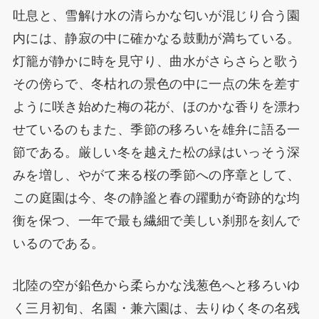
吐息と、雪解け水の清らかな匂いが混じり合う園
内には、静寂の中に確かなる鼓動が満ちている。
灯籠が静かに時を見守り、曲水がさらさらと歌う
その傍らで、冬枯れの景色の中に一点の朱を差す
ように咲き始めた梅の花が、ほのかな香りを漂わ
せているのもまた、季節の移ろいを雄弁に語る一
節である。厳しい冬を越えた松の緑はいっそう深
みを増し、やがて来る桜の季節への序章として、
この庭園は今、冬の静謐と春の躍動が奇跡的な均
衡を保つ、一年で最も繊細で美しい刹那を刻んで
いるのである。
北陸の空が鉛色から柔らかな浅葱色へと移ろいゆ
く三月初旬、名園・兼六園は、去りゆく冬の名残