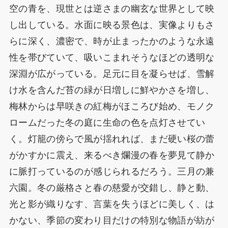
空の青を、現世とは逆さまの幽玄な世界として映
し出している。水面に映る景色は、実像よりもさ
らに深く、濃密で、時が止まったかのような永遠
性を帯びていて、吸いこまれそうなほどの透明な
深淵が広がっている。足元に目を凝らせば、雪解
け水を含んだ苔の緑が日増しに鮮やかさを増し、
梅林からは早咲きの紅梅がほころび始め、モノク
ロームだった冬の庭に生命の色を点灯させてい
く。灯籠の傍らで風が揺れれば、まだ硬い桜の蕾
がかすかに震え、来るべき爛漫の春を夢見て静か
に脈打っているのが感じられるだろう。三月の兼
六園。冬の厳格さと春の慈愛が交錯し、静と動、
光と影が織りなす、言葉を失うほどに美しく、は
かない、季節の変わり目だけの特別な物語が紡が