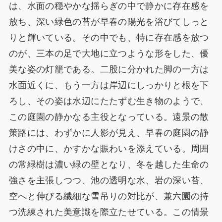
は、水面の穏やかな揺らぎの中で静かに存在感を
放ち、深い緑色の苔が早春の陽光を浴びてしっと
りと輝いている。その中でも、特に存在感を放つ
のが、三本の足で大地に立つような形をした、優
美な姿の灯籠である。二股に分かれた脚の一方は
水面近くに、もう一方は岸辺にしっかりと根を下
ろし、その姿は水辺にたたずむ生き物のようで、
この庭園の静かなる主役となっている。遠景の散
策路には、わずかに人影が見え、早春の庭園の静
けさの中に、かすかな賑わいを添えている。周囲
の常緑樹は濃い緑の壁となり、冬を越した生命の
強さを主張しつつ、池の透明な水、岩の深い苔、
空へと伸びる繊細な雪吊りの対比が、兼六園の持
つ洗練された美意識を際立たせている。この情景