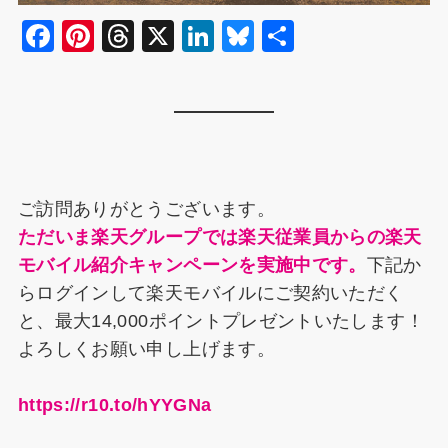
F
Pi
T
X
Li
Bl
共
a
nt
hr
n
u
有
c
er
e
k
e
e
e
a
e
s
b
st
d
dI
k
o
s
n
y
ご訪問ありがとうございます。
o
ただいま楽天グループでは楽天従業員からの楽天
k
モバイル紹介キャンペーンを実施中です。
下記か
らログインして楽天モバイルにご契約いただく
と、最大14,000ポイントプレゼントいたします！
よろしくお願い申し上げます。
https://r10.to/hYYGNa