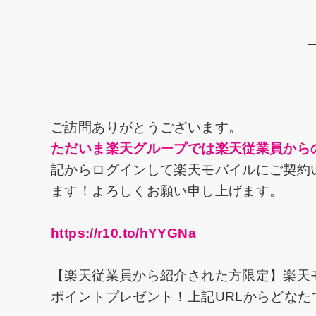
a
nt
hr
n
u
有
c
er
e
k
e
e
e
a
e
s
b
st
d
dI
k
o
s
n
y
o
ご訪問ありがとうございます。
k
ただいま楽天グループでは楽天従業員から
記からログインして楽天モバイルにご契約い
ます！よろしくお願い申し上げます。
https://r10.to/hYYGNa
【楽天従業員から紹介された方限定】楽天
ポイントプレゼント！上記URLからどな