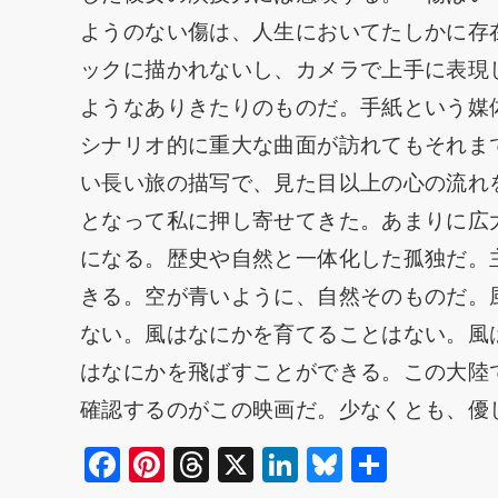
ようのない傷は、人生においてたしかに存
ックに描かれないし、カメラで上手に表現
ようなありきたりのものだ。手紙という媒
シナリオ的に重大な曲面が訪れてもそれま
い長い旅の描写で、見た目以上の心の流れ
となって私に押し寄せてきた。あまりに広
になる。歴史や自然と一体化した孤独だ。
きる。空が青いように、自然そのものだ。
ない。風はなにかを育てることはない。風
はなにかを飛ばすことができる。この大陸
確認するのがこの映画だ。少なくとも、優
F
Pi
T
X
Li
Bl
共