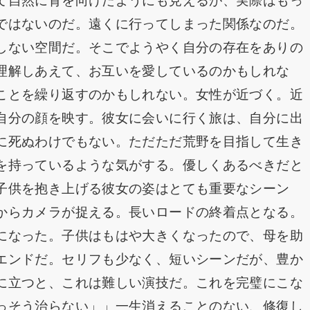
て自然に背を向けたようにも見えるが、実際はもっ
ではないのだ。遠くに行ってしまった関係なのだ。
しない空間だ。そこでようやく自分の存在をありの
理解しあえて、お互いを愛しているのかもしれな
ことを繰り返すのかもしれない。女性が近づく。近
自分の顔を映す。彼女に会いに行く旅は、自分に出
に死ぬわけでもない。ただただ荒野を目指して生き
を持っているような気がする。優しくあるべきだと
子供を抱き上げる彼女の姿はとても重要なシーン
からカメラが捉える。長いロードの終着点となる。
になった。子供はもはや大きくなったので、母を助
エンドだ。セリフも少なく、短いシーンだが、豊か
に立つと、これは難しい演技だ。これを完璧にこな
っそう治らない」」一生消えることのない、修復し