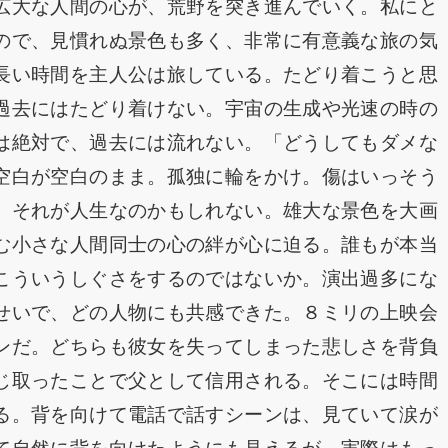
広大な人間の心が、荒野を突き進んでいく。私にと
ので、見慣れぬ景色も多く、非常に有意義な旅の気
長い時間を主人公は旅している。たどり着こうと思
過去にはたどり着けない。宇宙の生成や光速の時の
は絶対で、過去には流れない。「どうしてもダメな
空白が空白のまま。孤独に輪をかけ。傷はいっそう
。それが人生なのかもしれない。雄大な景色を大画
む小さな人間同士の心の絆が心に迫る。誰もが本当
こういうしぐさをするのではないか。演出過多にな
せいで、どの人物にも共感できた。８ミリの上映会
ンだ。どちらも彼女を失ってしまった悲しさを背負
じ取ったことで父として信用される。そこには時間
る。背を向けて電話で話すシーンは、見ていて涙が