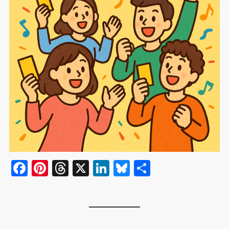
F
Pi
T
X
Li
Bl
共
a
nt
hr
n
u
有
c
er
e
k
e
e
e
a
e
s