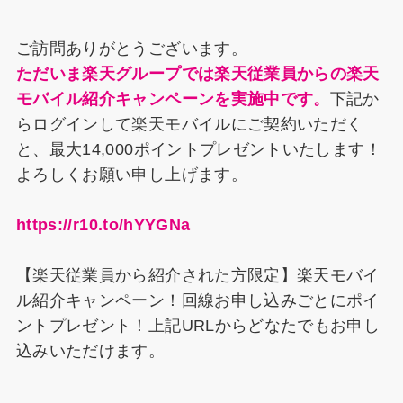
b
st
d
dI
k
o
s
n
y
ご訪問ありがとうございます。
o
ただいま楽天グループでは楽天従業員からの楽天
k
モバイル紹介キャンペーンを実施中です。
下記か
らログインして楽天モバイルにご契約いただく
と、最大14,000ポイントプレゼントいたします！
よろしくお願い申し上げます。
https://r10.to/hYYGNa
【楽天従業員から紹介された方限定】楽天モバイ
ル紹介キャンペーン！回線お申し込みごとにポイ
ントプレゼント！上記URLからどなたでもお申し
込みいただけます。