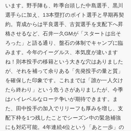
います。野手陣も、昨季台頭した中島選手、黒川
選手らに加え、13本塁打のボイト選手と早期再契
約。育成からは平良選手、古賀選手を支配下へ昇
格させるなど、石井一久GMが「スタートは出そ
ろった」と語る通り、盤石の体制でキャンプに臨
みます。今年のイーグルス、本気度が違います
ね！則本投手の移籍という大きな穴はありました
が、それを補って余りある「先発投手の量と質」
を確保した印象です。これまでは「誰か一人欠け
たら終わり」という危うさがありましたが、今季
はハイレベルなローテ争いが期待できます。ま
た、田中投手の加入でリリーフも厚みを増し、支
配下枠を1つ残したことでシーズン中の緊急補強
にも対応可能。4年連続4位という「あと一歩」の