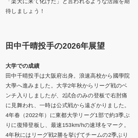
「楽天に来て化けた」と言われるような活躍を期
待しましょう！
田中千晴投手の2026年展望
大学での成績
田中千晴投手は大阪府出身。浪速高校から國學院
大學へ進みました。大学2年秋からリーグ戦のベ
ンチ入りしましたが、2試合のみの登板で右肘痛
に見舞われ、一時は公式戦から遠ざかりました。
4年春（2022年）に東都大学リーグ1部で約3季ぶ
りに復帰登板し、最速153km/hの速球をマーク。
4年秋にはリーグ戦2勝を挙げてチームの2季ぶり