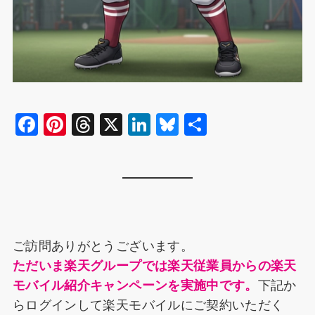
F
Pi
T
X
Li
Bl
共
a
nt
hr
n
u
有
c
er
e
k
e
e
e
a
e
s
b
st
d
dI
k
o
s
n
y
ご訪問ありがとうございます。
o
ただいま楽天グループでは楽天従業員からの楽天
k
モバイル紹介キャンペーンを実施中です。
下記か
らログインして楽天モバイルにご契約いただく