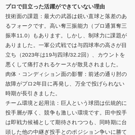
プロで目立った活躍ができていない理由
技術面の課題：最大の武器は鋭い直球と落差のあ
るフォークです。高い奪三振能力（プロ通算奪三
振率11.0）もあります。しかし、制球力に課題が
ありました。一軍公式戦では与四球率の高さが目
立ち（2023年は19与四球/32.2回）、カウントを
悪くして痛打されるケースが散見されました。
肉体・コンディション面の影響：前述の通り肘の
故障がプロ2年目に再発し、万全で投げられない
時期が長引きました。
チーム環境と起用法：巨人という球団は伝統的に
投手層が厚く、競争も激しい環境です。田中投手
は即戦力候補として期待されつつも、同時期に台
頭した他の中継ぎ投手とのポジション争いに勝て