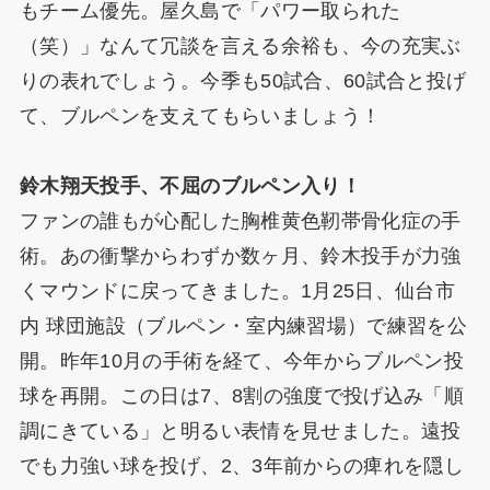
もチーム優先。屋久島で「パワー取られた
（笑）」なんて冗談を言える余裕も、今の充実ぶ
りの表れでしょう。今季も50試合、60試合と投げ
て、ブルペンを支えてもらいましょう！
鈴木翔天投手、不屈のブルペン入り！
ファンの誰もが心配した胸椎黄色靭帯骨化症の手
術。あの衝撃からわずか数ヶ月、鈴木投手が力強
くマウンドに戻ってきました。1月25日、仙台市
内 球団施設（ブルペン・室内練習場）で練習を公
開。昨年10月の手術を経て、今年からブルペン投
球を再開。この日は7、8割の強度で投げ込み「順
調にきている」と明るい表情を見せました。遠投
でも力強い球を投げ、2、3年前からの痺れを隠し