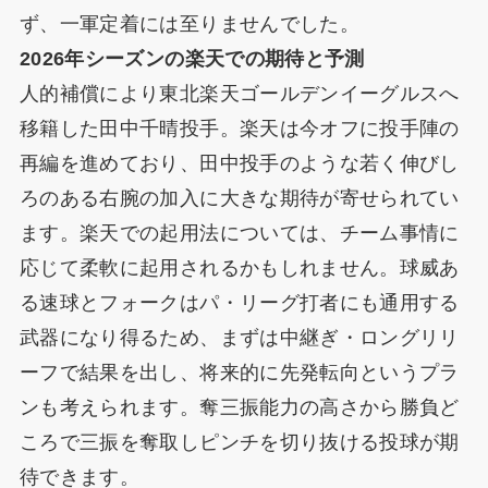
ず、一軍定着には至りませんでした。
2026年シーズンの楽天での期待と予測
人的補償により東北楽天ゴールデンイーグルスへ
移籍した田中千晴投手。楽天は今オフに投手陣の
再編を進めており、田中投手のような若く伸びし
ろのある右腕の加入に大きな期待が寄せられてい
ます。楽天での起用法については、チーム事情に
応じて柔軟に起用されるかもしれません。球威あ
る速球とフォークはパ・リーグ打者にも通用する
武器になり得るため、まずは中継ぎ・ロングリリ
ーフで結果を出し、将来的に先発転向というプラ
ンも考えられます。奪三振能力の高さから勝負ど
ころで三振を奪取しピンチを切り抜ける投球が期
待できます。