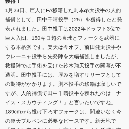
獲得！
1月23日、巨人にFA移籍した則本昂大投手の人的
補償として、田中千晴投手（25）を獲得したと発
表されました。田中投手は2022年ドラフト3位で
巨人入団。150キロ超の直球とフォークを武器に
する本格派です。楽天は今オフ、前田健太投手や
ウレーニャ投手ら先発陣を大幅補強しましたが、
救援陣では手術を受けた鈴木翔天投手の開幕が不
透明。田中投手には、厚みを増すリリーフとして
の期待がかかります。則本投手の移籍は寂しいで
すが、人的補償で田中千晴投手を獲れたのは「ナ
イス・スカウティング！」と言いたいですね。
189cmから投げ下ろすフォークは、間違いなく今
の楽天ブルペンに必要なピースです。新天地で