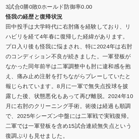
3試合0勝0敗0ホールド防御率0.00
怪我の経歴と復帰状況
田中投手は大学時代に右肘痛を経験しており、リ
ハビリを経て4年春に復帰した経緯があります。
プロ入り後も怪我に悩まされ、特に2024年は右肘
のコンディション不良が続きました。一軍登板が
なかった同年前半は二軍調整中も肘に違和感を抱
え、痛み止め注射を打ちながらプレーしていたと
報じられています。8月に一軍で無失点投球を披
露した後、状態悪化もあって再び離脱。2024年10
月に右肘のクリーニング手術。術後は経過も順調
で、2025年シーズン中盤には二軍戦で実戦復帰。
二軍では一軍登板を含め15試合連続無失点という
復調ぶりも見せました。