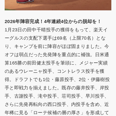
2026年陣容完成！4年連続4位からの脱却を！
1月23日の田中千晴投手の獲得をもって、楽天イ
ーグルスの支配下選手は69名（上限70名）とな
り、キャンプを前に陣容がほぼ固まりました。今
オフは弱点だった先発陣を重点的に補強。日米通
算165勝の前田健太投手を筆頭に、メジャー実績
のあるウレーニャ投手、コントレラス投手を獲
得。ドラフトでも1位・藤原投手、2位・伊藤樹投
手と即戦力を揃えました。既存の藤井投手、岸投
手、古謝投手、滝中投手、荘司投手、早川投手、
さらに先発再転向の西口投手、内投手を含め、近
年稀に見る「ローテ候補の層の厚さ」を形成して