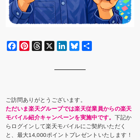
F
Pi
T
X
Li
Bl
共
a
nt
hr
n
u
有
c
er
e
k
e
e
e
a
e
s
b
st
d
dI
k
o
s
n
y
ご訪問ありがとうございます。
o
ただいま楽天グループでは楽天従業員からの楽天
k
モバイル紹介キャンペーンを実施中です。
下記か
らログインして楽天モバイルにご契約いただく
と、最大14,000ポイントプレゼントいたします！