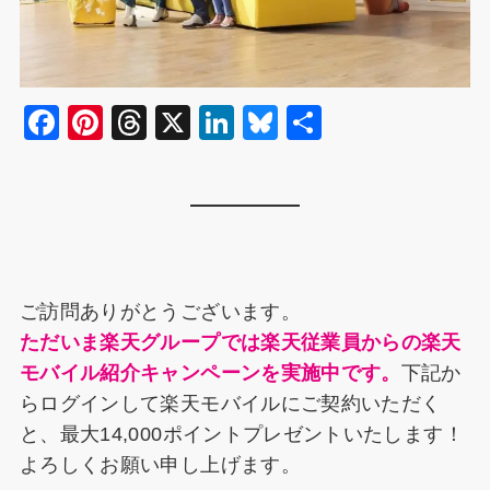
F
Pi
T
X
Li
Bl
共
a
nt
hr
n
u
有
c
er
e
k
e
e
e
a
e
s
b
st
d
dI
k
o
s
n
y
ご訪問ありがとうございます。
o
ただいま楽天グループでは楽天従業員からの楽天
k
モバイル紹介キャンペーンを実施中です。
下記か
らログインして楽天モバイルにご契約いただく
と、最大14,000ポイントプレゼントいたします！
よろしくお願い申し上げます。