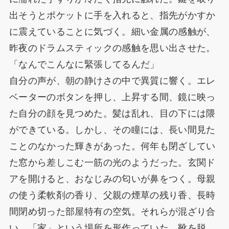
出そうとポケットに手を入れると、指先がかすか
に震えていることに気づく。細い金属の感触が、
昨夜のドラムスティックの感触を思い出させた。
「なんでこんなに緊張してるんだ」
自分の声が、朝の静けさの中で異質に響く。エレ
ベーターのボタンを押し、上昇する間、鏡に映っ
た自分の顔を見つめた。髪は乱れ、目の下には隈
ができている。しかし、その瞳には、長い間見た
ことのなかった輝きがあった。何年も閉ざしてい
た窓から差しこむ一筋の光のようだった。玄関ド
アを開けると、おなじみの匂いが鼻をつく。母親
の使う柔軟剤の香り、父親の煙草の残り香、長時
間閉め切った部屋特有の空気。それらが混ざり合
い、「家」という場所を形作っていた。靴を脱