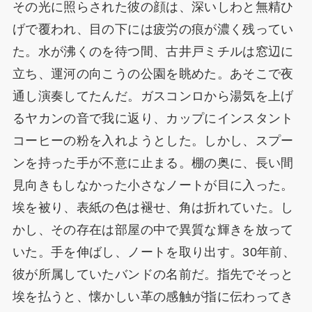
その光に照らされた彼の顔は、深いしわと無精ひ
げで覆われ、目の下には疲労の痕が濃く残ってい
た。水が沸くのを待つ間、古井戸ミチルは窓辺に
立ち、運河の向こうの公園を眺めた。あそこで夜
通し演奏してたんだ。ガスコンロから湯気を上げ
るヤカンの音で我に返り、カップにインスタント
コーヒーの粉を入れようとした。しかし、スプー
ンを持った手が不意に止まる。棚の奥に、長い間
見向きもしなかった小さなノートが目に入った。
埃を被り、表紙の色は褪せ、角は折れていた。し
かし、その存在は部屋の中で異質な輝きを放って
いた。手を伸ばし、ノートを取り出す。30年前、
彼が所属していたバンドの名前だ。指先でそっと
埃を払うと、懐かしい革の感触が指に伝わってき