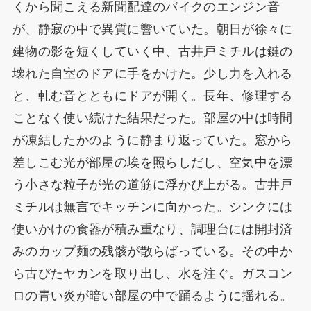
くから聞こえる新聞配達のバイクのエンジン音
が、静寂の中で異質に響いていた。朝日が徐々に
建物の影を短くしていく中、古井戸ミチルは鍵の
壊れた自室のドアに手をかけた。少し力を入れる
と、軋む音とともにドアが開く。長年、修理する
ことなく使い続けた結果だった。部屋の中は時間
が凍結したかのように静まり返っていた。窓から
差しこむ光が部屋の埃を照らしだし、空気中を漂
う小さな粒子が光の道筋に浮かび上がる。古井戸
ミチルは無言でキッチンに向かった。シンクには
使いかけの食器が積み重なり、調理台には開封済
みのカップ麺の残骸が散らばっている。その中か
ら古びたヤカンを取り出し、水を注ぐ。ガスコン
ロの青い炎が暗い部屋の中で踊るように揺れる。