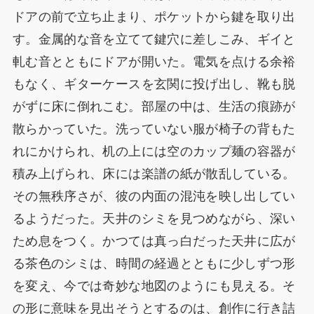
ドアの前で立ち止まり、ポケットから鍵を取り出
す。金属的な音を立てて鍵穴に差しこみ、ギイと
軋む音とともにドアが開いた。電気を点ける余裕
もなく、ギターケースを玄関に投げ出し、靴も脱
がずに床に倒れこむ。部屋の中は、生活の痕跡が
散らかっていた。洗っていない服が椅子の背もた
れにかけられ、机の上には空のカップ麺の容器が
積み上げられ、床には楽譜の紙が散乱している。
その無秩序さが、彼の内面の混沌を映し出してい
るようだった。天井のシミを見つめながら、深い
ため息をつく。かつては真っ白だった天井に広が
る茶色のシミは、時間の経過とともに少しずつ形
を変え、今では奇妙な地図のようにも見える。そ
の形に意味を見出そうとするのは、創作に行き詰