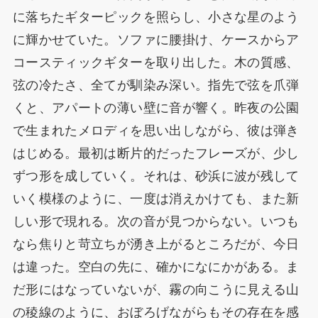
に落ちたギターピックを照らし、小さな星のよう
に輝かせていた。ソファに腰掛け、ケースからア
コースティックギターを取り出した。木の質感、
弦の冷たさ、全てが馴染み深い。指先で弦を爪弾
くと、アパートの薄い壁に音が響く。昨夜の公園
で生まれたメロディを思い出しながら、彼は弾き
はじめる。最初は断片的だったフレーズが、少し
ずつ形を成していく。それは、砂浜に波が残して
いく模様のように、一度は消えかけても、また新
しい形で現れる。次の音が見つからない。いつも
なら焦りと苛立ちが湧き上がるところだが、今日
は違った。空白の先に、確かになにかがある。ま
だ形にはなっていないが、霧の向こうに見える山
の稜線のように、おぼろげながらもその存在を感