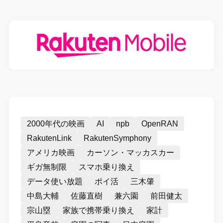
2000年代の映画
AI
npb
OpenRAN
RakutenLink
RakutenSymphony
アメリカ映画
カーソン・マッカスカー
ギガ無制限
スマホ乗り換え
データ使い放題
ポイ活
三木肇
中島大輔
佐藤直樹
兼六園
前田健太
宗山塁
家族で携帯乗り換え
家計