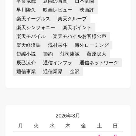
平良竜哉
庭園の写真
日本庭園
早川隆久
映画レビュー
映画評
楽天イーグルス
楽天グループ
楽天シンフォニー
楽天ポイント
楽天モバイル
楽天モバイルお客様の声
楽天経済圏
浅村栄斗
海外ローミング
短編小説
節約
荘司康誠
藤原聡大
辰己涼介
通信インフラ
通信ネットワーク
通信事業
通信業界
金沢
2026年8月
月
火
水
木
金
土
日