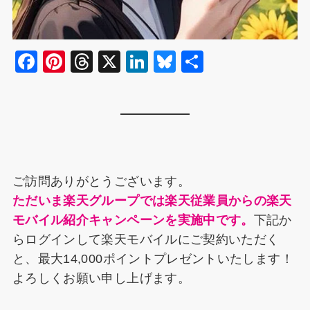
F
Pi
T
X
Li
Bl
共
a
nt
hr
n
u
有
c
er
e
k
e
e
e
a
e
s
b
st
d
dI
k
o
s
n
y
ご訪問ありがとうございます。
o
ただいま楽天グループでは楽天従業員からの楽天
k
モバイル紹介キャンペーンを実施中です。
下記か
らログインして楽天モバイルにご契約いただく
と、最大14,000ポイントプレゼントいたします！
よろしくお願い申し上げます。