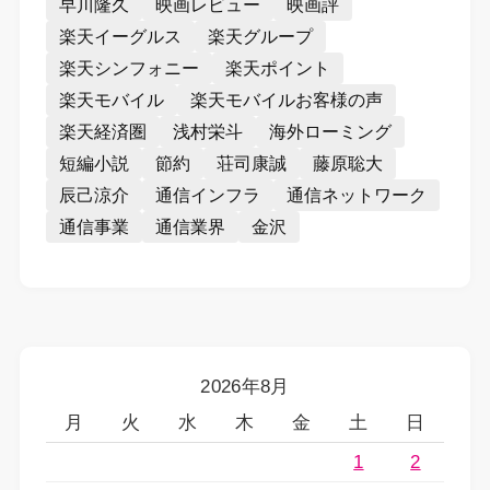
早川隆久
映画レビュー
映画評
楽天イーグルス
楽天グループ
楽天シンフォニー
楽天ポイント
楽天モバイル
楽天モバイルお客様の声
楽天経済圏
浅村栄斗
海外ローミング
短編小説
節約
荘司康誠
藤原聡大
辰己涼介
通信インフラ
通信ネットワーク
通信事業
通信業界
金沢
2026年8月
月
火
水
木
金
土
日
1
2