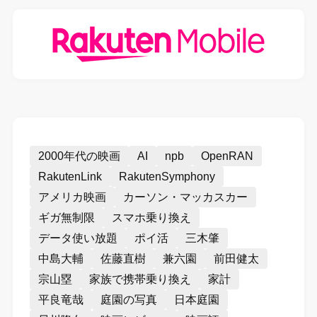
2000年代の映画
AI
npb
OpenRAN
RakutenLink
RakutenSymphony
アメリカ映画
カーソン・マッカスカー
ギガ無制限
スマホ乗り換え
データ使い放題
ポイ活
三木肇
中島大輔
佐藤直樹
兼六園
前田健太
宗山塁
家族で携帯乗り換え
家計
平良竜哉
庭園の写真
日本庭園