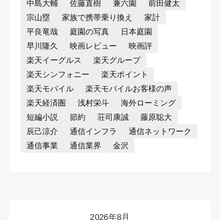
中島大輔
佐藤直樹
兼六園
前田健太
宗山塁
家族で携帯乗り換え
家計
平良竜哉
庭園の写真
日本庭園
早川隆久
映画レビュー
映画評
楽天イーグルス
楽天グループ
楽天シンフォニー
楽天ポイント
楽天モバイル
楽天モバイルお客様の声
楽天経済圏
浅村栄斗
海外ローミング
短編小説
節約
荘司康誠
藤原聡大
辰己涼介
通信インフラ
通信ネットワーク
通信事業
通信業界
金沢
2026年8月