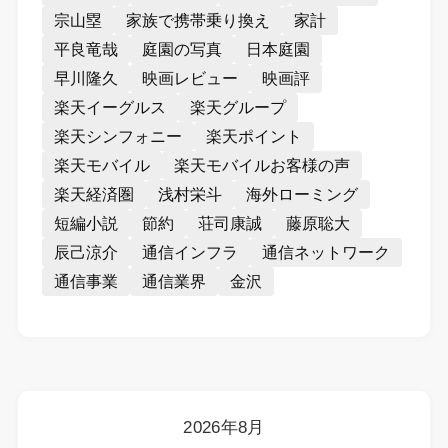
宗山塁
家族で携帯乗り換え
家計
平良竜哉
庭園の写真
日本庭園
早川隆久
映画レビュー
映画評
楽天イーグルス
楽天グループ
楽天シンフォニー
楽天ポイント
楽天モバイル
楽天モバイルお客様の声
楽天経済圏
浅村栄斗
海外ローミング
短編小説
節約
荘司康誠
藤原聡大
辰己涼介
通信インフラ
通信ネットワーク
通信事業
通信業界
金沢
2026年8月