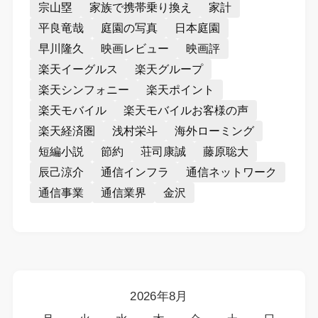
宗山塁
家族で携帯乗り換え
家計
平良竜哉
庭園の写真
日本庭園
早川隆久
映画レビュー
映画評
楽天イーグルス
楽天グループ
楽天シンフォニー
楽天ポイント
楽天モバイル
楽天モバイルお客様の声
楽天経済圏
浅村栄斗
海外ローミング
短編小説
節約
荘司康誠
藤原聡大
辰己涼介
通信インフラ
通信ネットワーク
通信事業
通信業界
金沢
2026年8月