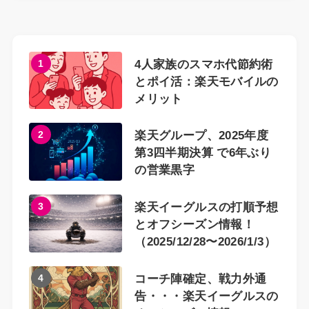
1
4人家族のスマホ代節約術
とポイ活：楽天モバイルの
メリット
2
楽天グループ、2025年度
第3四半期決算 で6年ぶり
の営業黒字
3
楽天イーグルスの打順予想
とオフシーズン情報！
（2025/12/28〜2026/1/3）
4
コーチ陣確定、戦力外通
告・・・楽天イーグルスの