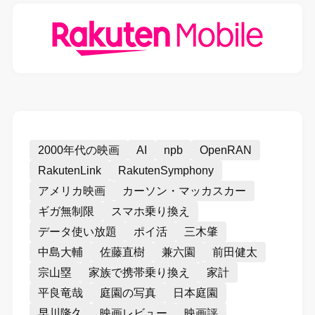
2000年代の映画
AI
npb
OpenRAN
RakutenLink
RakutenSymphony
アメリカ映画
カーソン・マッカスカー
ギガ無制限
スマホ乗り換え
データ使い放題
ポイ活
三木肇
中島大輔
佐藤直樹
兼六園
前田健太
宗山塁
家族で携帯乗り換え
家計
平良竜哉
庭園の写真
日本庭園
早川隆久
映画レビュー
映画評