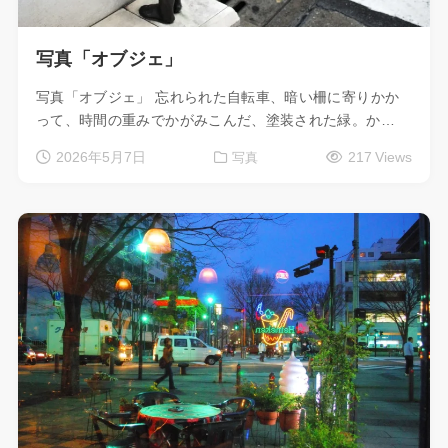
写真「オブジェ」
写真「オブジェ」 忘れられた自転車、暗い柵に寄りかか
って、時間の重みでかがみこんだ、塗装された緑。か…
2026年5月7日
217 Views
写真