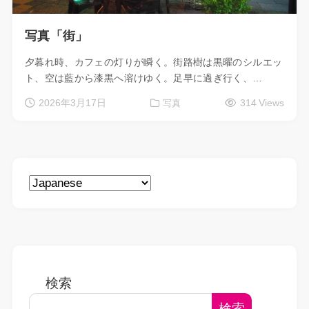
写真「街」
夕暮れ時、カフェの灯りが瞬く。街路樹は黒曜のシルエッ
ト、空は藍から漆黒へ溶けゆく。足早に過ぎ行く、…
2026年3月17日
314 Views
写真
検索
検索