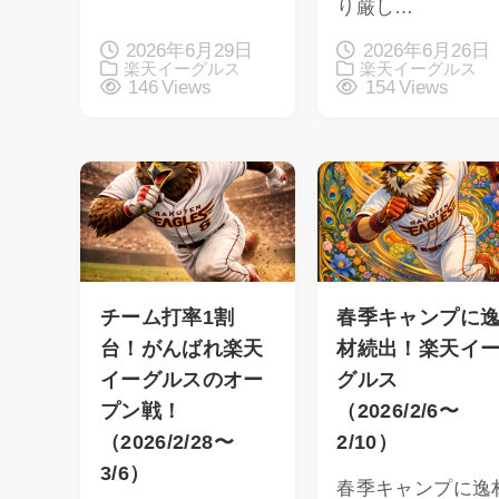
り厳し…
2026年6月29日
2026年6月26日
楽天イーグルス
楽天イーグルス
146 Views
154 Views
チーム打率1割
春季キャンプに
台！がんばれ楽天
材続出！楽天イ
イーグルスのオー
グルス
プン戦！
（2026/2/6〜
（2026/2/28〜
2/10）
3/6）
春季キャンプに逸