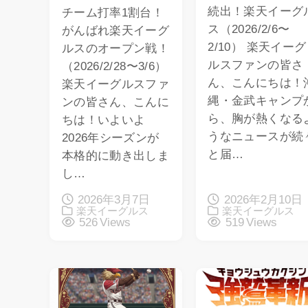
続出！楽天イーグ
チーム打率1割台！
ス（2026/2/6〜
がんばれ楽天イーグ
2/10） 楽天イーグ
ルスのオープン戦！
ルスファンの皆さ
（2026/2/28〜3/6）
ん、こんにちは！
楽天イーグルスファ
縄・金武キャンプ
ンの皆さん、こんに
ら、胸が熱くなる
ちは！いよいよ
うなニュースが続
2026年シーズンが
と届…
本格的に動き出しま
し…
2026年3月7日
2026年2月10日
楽天イーグルス
楽天イーグルス
526 Views
519 Views