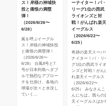
ス！岸様の神域快
ーナイター！パ
投と痛恨の満塁
リーグ1位の西武
弾！
ライオンズと対
（2026/6/26〜
戦！がんばれ楽
6/28）
イーグルス
（2026/6/22〜
嵐を呼ぶイーグル
6/25）
ス！岸様の神域快投
と痛恨の満塁弾！
奇跡の楽天スーパ
（2026/6/26〜
ナイター！パ・リ
6/28） 台風8号と7
グ1位の西武ライ
号が日本列島へダブ
ンズと対戦！がん
ルで熱烈なアプロー
れ楽天イーグルス
チを仕掛け、各地の
（2026/6/22〜
球場が次々と水没し
6/25） みなさんこ
ていく…
んにちは。我らの
天イーグルスはか