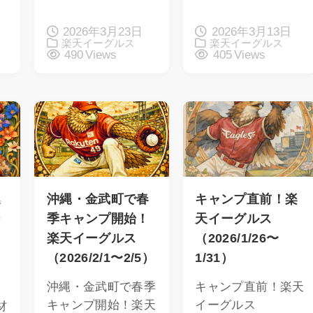
2026年3月23日
2026年3月13日
楽天イーグルス
楽天イーグルス
490 Views
405 Views
逸
沖縄・金武町で春
キャンプ直前！楽
ー
季キャンプ開始！
天イーグルス
楽天イーグルス
（2026/1/26〜
（2026/2/1〜2/5）
1/31）
沖縄・金武町で春季
キャンプ直前！楽天
キャンプ開始！楽天
イーグルス
材