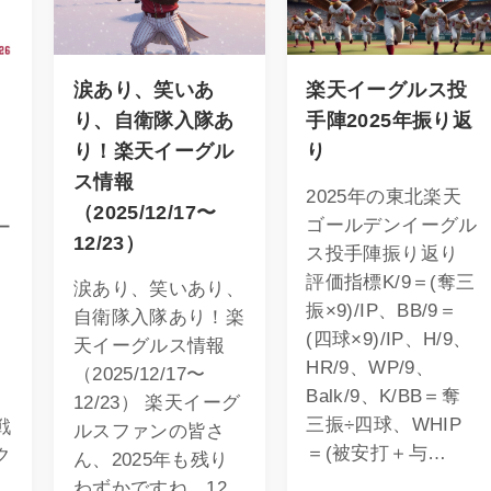
イ
涙あり、笑いあ
楽天イーグルス投
り、自衛隊入隊あ
手陣2025年振り返
り！楽天イーグル
り
ス情報
2025年の東北楽天
（2025/12/17〜
ゴールデンイーグル
ー
12/23）
ス投手陣振り返り
評価指標K/9＝(奪三
涙あり、笑いあり、
振×9)/IP、BB/9＝
自衛隊入隊あり！楽
(四球×9)/IP、H/9、
天イーグルス情報
HR/9、WP/9、
（2025/12/17〜
Balk/9、K/BB＝奪
、
12/23） 楽天イーグ
三振÷四球、WHIP
戦
ルスファンの皆さ
＝(被安打＋与…
ク
ん、2025年も残り
わずかですね。12