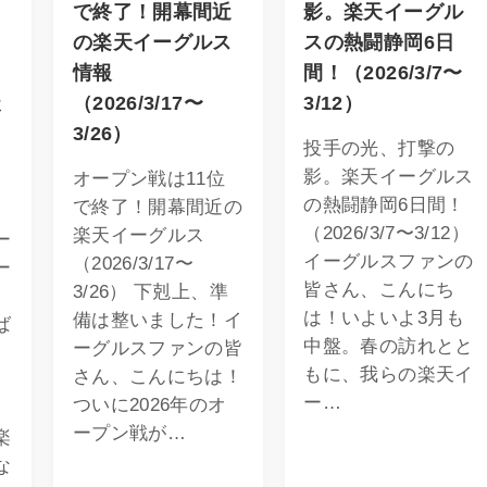
・
で終了！開幕間近
影。楽天イーグル
の楽天イーグルス
スの熱闘静岡6日
情報
間！（2026/3/7〜
天
（2026/3/17〜
3/12）
3/26）
投手の光、打撃の
影。楽天イーグルス
オープン戦は11位
の熱闘静岡6日間！
で終了！開幕間近の
（2026/3/7〜3/12）
楽天イーグルス
ー
イーグルスファンの
（2026/3/17〜
ー
皆さん、こんにち
3/26） 下剋上、準
オ
は！いよいよ3月も
備は整いました！イ
ば
中盤。春の訪れとと
ーグルスファンの皆
もに、我らの楽天イ
さん、こんにちは！
ー…
ついに2026年のオ
ープン戦が…
楽
な