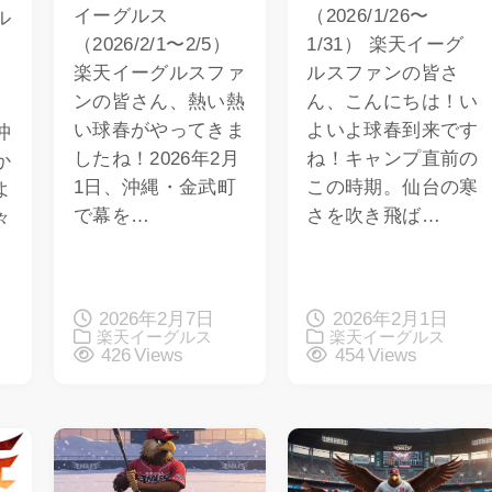
イーグルス
（2026/1/26〜
ル
（2026/2/1〜2/5）
1/31） 楽天イーグ
楽天イーグルスファ
ルスファンの皆さ
ンの皆さん、熱い熱
ん、こんにちは！い
い球春がやってきま
よいよ球春到来です
沖
したね！2026年2月
ね！キャンプ直前の
か
1日、沖縄・金武町
この時期。仙台の寒
よ
で幕を…
さを吹き飛ば…
々
2026年2月7日
2026年2月1日
楽天イーグルス
楽天イーグルス
426 Views
454 Views