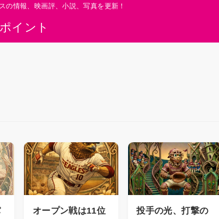
スの情報、映画評、小説、写真を更新！
0ポイント
パ
オープン戦は11位
投手の光、打撃の