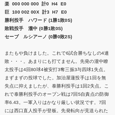
楽 000 000 000 計0 H4 E0
巨 100 002 00X 計3 H7 E0
勝利投手 ハワード (1勝1敗0S)
敗戦投手 瀧中 (0勝1敗0S)
セーブ ルシアーノ (0勝0敗2S)
またもや負けました。これで6試合勝ちなしの4連
敗・・・。あまりにも打てません。先発の瀧中瞭
太投手は4回80球4被安打3奪三振3与四球1失点。
まずまずの投球でした。加治屋蓮投手は1回を無
失点に抑えましたが、泰勝利投手は1回2失点。こ
れで泰勝利投手のオープン戦は7回5自責点の防御
率6.43。一軍入りはかなり厳しい状況です。7回
には西口直人投手が登板。先発転向が見送られた