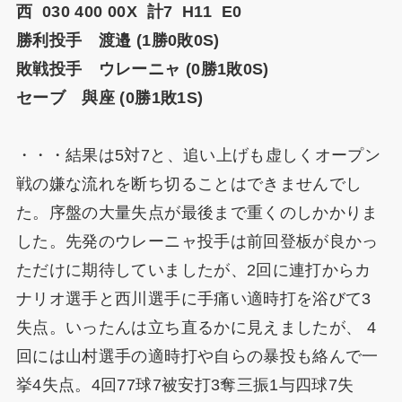
西 030 400 00X 計7 H11 E0
勝利投手 渡邉 (1勝0敗0S)
敗戦投手 ウレーニャ (0勝1敗0S)
セーブ 與座 (0勝1敗1S)
・・・結果は5対7と、追い上げも虚しくオープン
戦の嫌な流れを断ち切ることはできませんでし
た。序盤の大量失点が最後まで重くのしかかりま
した。先発のウレーニャ投手は前回登板が良かっ
ただけに期待していましたが、2回に連打からカ
ナリオ選手と西川選手に手痛い適時打を浴びて3
失点。いったんは立ち直るかに見えましたが、 4
回には山村選手の適時打や自らの暴投も絡んで一
挙4失点。4回77球7被安打3奪三振1与四球7失