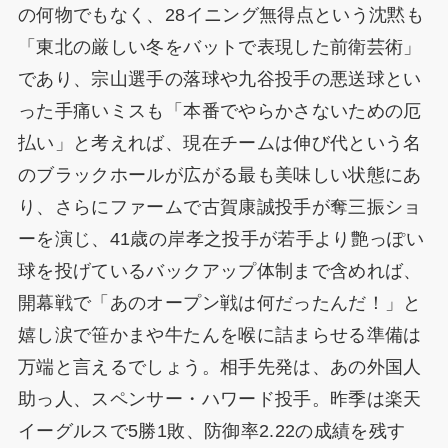
の何物でもなく、28イニング無得点という沈黙も
「東北の厳しい冬をバットで表現した前衛芸術」
であり、宗山選手の落球や九谷投手の悪送球とい
った手痛いミスも「本番でやらかさないための厄
払い」と考えれば、現在チームは伸び代という名
のブラックホールが広がる最も美味しい状態にあ
り、さらにファームで古賀康誠投手が奪三振ショ
ーを演じ、41歳の岸孝之投手が若手より艶っぽい
球を投げているバックアップ体制まで含めれば、
開幕戦で「あのオープン戦は何だったんだ！」と
嬉し涙で笹かまや牛たんを喉に詰まらせる準備は
万端と言えるでしょう。相手先発は、あの外国人
助っ人、スペンサー・ハワード投手。昨季は楽天
イーグルスで5勝1敗、防御率2.22の成績を残す