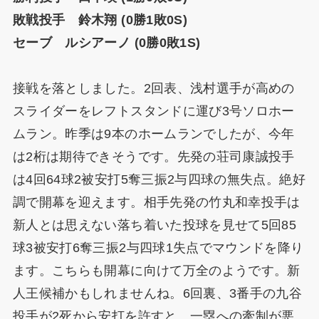
敗戦投手 鈴木翔 (0勝1敗0S)
セーブ ルシアーノ (0勝0敗1S)
接戦を落としました。2回表、浅村選手が高めの
スライダーをレフトスタンドに運び3号ソロホー
ムラン。昨季は9本のホームランでしたが、今年
は2桁は期待できそうです。先発の荘司康誠投手
は4回64球2被安打5奪三振2与四球の無失点。絶好
調で開幕を迎えます。相手先発の竹丸和幸投手は
新人とは思えない落ち着いた投球を見せて5回85
球3被安打6奪三振2与四球1失点でマウンドを降り
ます。こちらも開幕に向けて万全のようです。新
人王候補かもしれませんね。6回裏、3番手の九谷
投手が2死から安打を許すと、一塁への牽制が悪