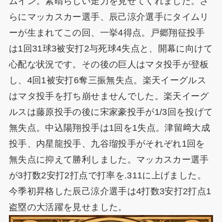
ムイン。素晴らしい走力を見せてくれました。さ
らにマッカスカー選手、辰己涼介選手にタイムリ
ーが生まれてこの回、一挙4得点。戸郷翔征投手
は1回31球3被安打2与死球4失点と、開幕に向けて
心配な状況です。その後の巨人はマタ投手が登板
し、4回1被安打6奪三振無失点。楽天イーグルス
はマタ投手を打ち崩せませんでした。楽天イーグ
ルスは藤原投手の後に宋家豪投手が1/3回を投げて
無失点。中込陽翔投手は1回を1失点。津留﨑大成
投手、内星龍投手、九谷瑠投手がそれぞれ1回を
無失点に抑えて勝利しました。マッカスカー選手
が3打数2安打2打点で打率を.311に上げました。
今季初昇格した辰己涼介選手は4打数3安打2打点1
盗塁の大活躍を見せました。