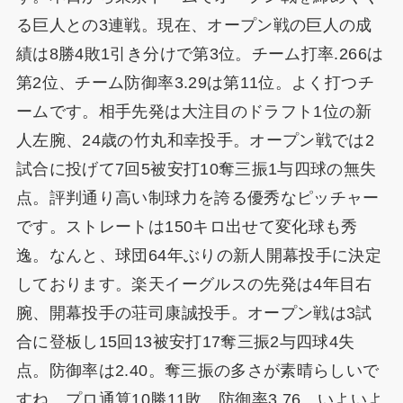
る巨人との3連戦。現在、オープン戦の巨人の成
績は8勝4敗1引き分けで第3位。チーム打率.266は
第2位、チーム防御率3.29は第11位。よく打つチ
ームです。相手先発は大注目のドラフト1位の新
人左腕、24歳の竹丸和幸投手。オープン戦では2
試合に投げて7回5被安打10奪三振1与四球の無失
点。評判通り高い制球力を誇る優秀なピッチャー
です。ストレートは150キロ出せて変化球も秀
逸。なんと、球団64年ぶりの新人開幕投手に決定
しております。楽天イーグルスの先発は4年目右
腕、開幕投手の荘司康誠投手。オープン戦は3試
合に登板し15回13被安打17奪三振2与四球4失
点。防御率は2.40。奪三振の多さが素晴らしいで
すね。プロ通算10勝11敗、防御率3.76。いよいよ