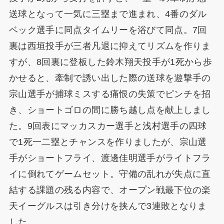
送球となって一気に三塁まで進まれ、4番のダル
ベック選手に同点タイムリーを浴びて同点。7回
裏は西垣投手が三者凡退に抑えてリズムを作りま
すが、8回裏に登板した鈴木翔天投手が1死から歩
かせると、牽制で誘い出した際の送球を遊撃手の
宗山選手が捕球ミスする痛恨の失策でピンチを招
き、ショートゴロの間に勝ち越し点を献上しまし
た。9回表にマッカスカー選手と浅村選手の四球
で1死一二塁とチャンスを作りましたが、宗山選
手がショートフライ、渡邊佳明選手がライトフラ
イに倒れてゲームセット。守備の乱れが失点に直
結する課題の残る内容で、オープン戦最下位の楽
天イーグルスは引き分けを挟んで3連敗となりま
した。