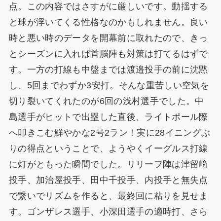
点。この内容ではさすがに厳しいです。動揺する
と球が浮いてくる性格なのかもしれません。良い
時と悪い時のデータを開幕前に取れたので、きっ
とシーズンに入れば首脳陣も対策は打てるはずで
す。一方の打線も中盤までは渡邉投手の前に沈黙
し、5回までわずか3安打。そんな重苦しい空気を
切り裂いてくれたのが6回の浅村選手でした。中
島選手がヒットで出塁した直後、ライトポール際
へ叩きこむ鮮やかな2号2ラン！実に28イニングぶ
りの得点ということで、ようやくイーグルス打線
に灯がともった瞬間でした。リリーフ陣は津留﨑
投手、加治屋投手、田中千投手、内投手と無失点
で繋いでリズムを作ると、最終回に粘りを見せま
す。ゴンザレス選手、小深田選手の適時打、さら