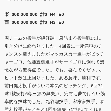
楽 000 000 000 計0 H4 E0
西 000 000 000 計0 H3 E0
両チームの投手が絶好調。息詰まる投手戦の末、
引き分けに終わりました。4回表に一死満塁のチ
ャンスを迎えましたがマッカスカー選手がピッチ
ャーゴロ、佐藤直樹選手がサードゴロに倒れて残
念ながら無得点でした。でも、喜んでください。
ヒット数は上回りました。ある意味、勝利です。
前田健太投手がついに本気のピッチング。6回71
球1被安打6奪三振の無失点。完封も夢ではない効
率的な投球でした。九谷瑠投手、宋家豪投手、泰
勝利投手がそれぞれ1回を無失点に抑えてくれま