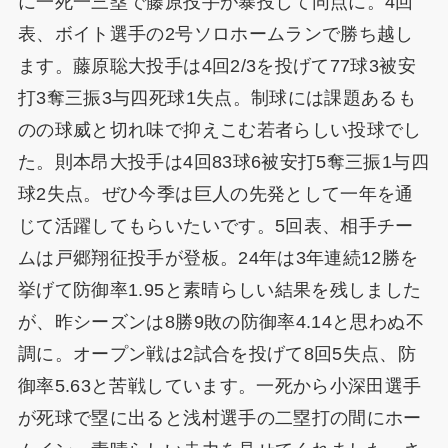
に一死一三塁で藤原投手が暴投して同点に。4回
表、ボイト選手の2号ソロホームランで勝ち越し
ます。藤原聡大投手は4回2/3を投げて77球3被安
打3奪三振3与四死球1失点。制球には課題あるも
のの球威と切れ味で抑えこむ若者らしい投球でし
た。則本昂大投手は4回83球6被安打5奪三振1与四
球2失点。ぜひ今季は巨人の先発として一年を通
じて活躍してもらいたいです。5回表、相手チー
ムは戸郷翔征投手が登板。24年は3年連続12勝を
挙げて防御率1.95と素晴らしい結果を残しました
が、昨シーズンは8勝9敗の防御率4.14と思わぬ不
調に。オープン戦は2試合を投げて8回5失点、防
御率5.63と苦戦しています。一死から小深田選手
が死球で塁に出ると浅村選手の二塁打の間にホー