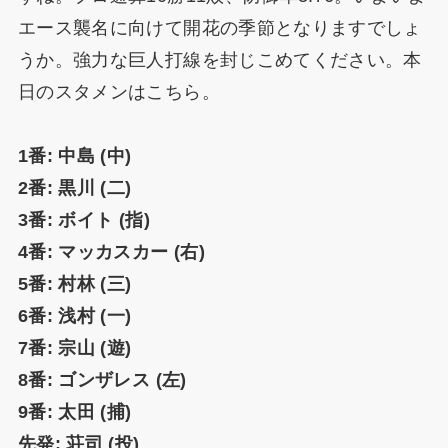
エース襲名に向けて開花の季節となりますでしょ
うか。強力な巨人打線を封じこめてください。本
日のスタメンはこちら。
1番: 中島 (中)
2番: 黒川 (二)
3番: ボイト (指)
4番: マッカスカー (右)
5番: 村林 (三)
6番: 浅村 (一)
7番: 宗山 (遊)
8番: ゴンザレス (左)
9番: 太田 (捕)
先発: 荘司 (投)