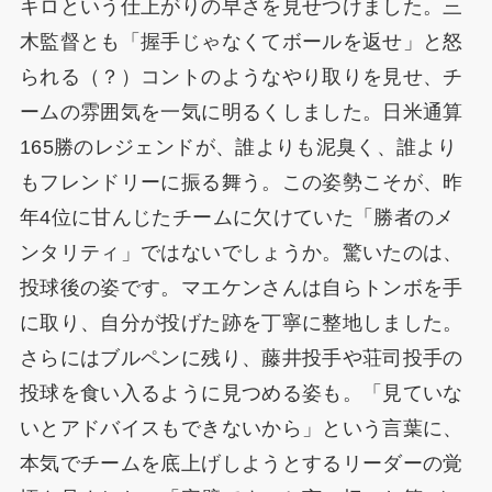
キロという仕上がりの早さを見せつけました。三
木監督とも「握手じゃなくてボールを返せ」と怒
られる（？）コントのようなやり取りを見せ、チ
ームの雰囲気を一気に明るくしました。日米通算
165勝のレジェンドが、誰よりも泥臭く、誰より
もフレンドリーに振る舞う。この姿勢こそが、昨
年4位に甘んじたチームに欠けていた「勝者のメ
ンタリティ」ではないでしょうか。驚いたのは、
投球後の姿です。マエケンさんは自らトンボを手
に取り、自分が投げた跡を丁寧に整地しました。
さらにはブルペンに残り、藤井投手や荘司投手の
投球を食い入るように見つめる姿も。「見ていな
いとアドバイスもできないから」という言葉に、
本気でチームを底上げしようとするリーダーの覚