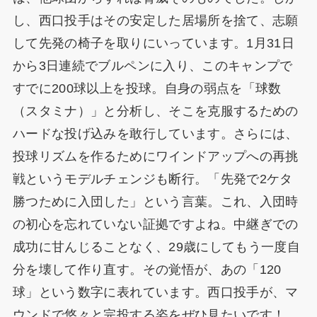
し、西口投手はその安定した居場所を捨て、志願
して先発の椅子を取りにいっています。1月31日
から3日連続でブルペンに入り、このキャンプで
すでに200球以上を投球。自身の弱点を「球数
（スタミナ）」と分析し、そこを克服するための
ハードな投げ込みを敢行しています。さらには、
投球リズムを作るためにワインドアップへの再挑
戦というモデルチェンジも断行。「先発で2ケタ
勝つために入団した」という言葉。これ、入団時
の初心を忘れていない証拠ですよね。中継ぎでの
成功に甘んじることなく、29歳にしてもう一度自
分を壊して作り直す。その覚悟が、あの「120
球」という数字に表れています。西口投手が、マ
ウンドで悠々と完投する姿をぜひ見たいです！