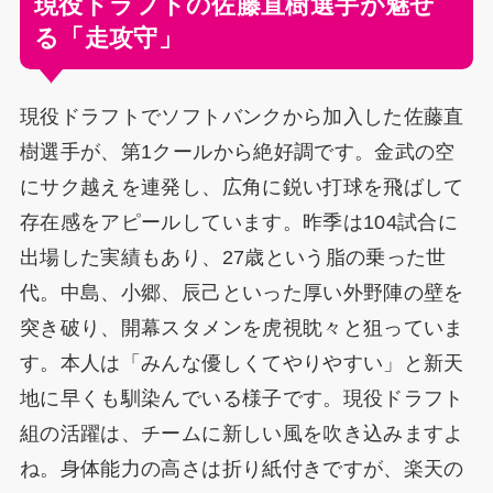
現役ドラフトの佐藤直樹選手が魅せ
る「走攻守」
現役ドラフトでソフトバンクから加入した佐藤直
樹選手が、第1クールから絶好調です。金武の空
にサク越えを連発し、広角に鋭い打球を飛ばして
存在感をアピールしています。昨季は104試合に
出場した実績もあり、27歳という脂の乗った世
代。中島、小郷、辰己といった厚い外野陣の壁を
突き破り、開幕スタメンを虎視眈々と狙っていま
す。本人は「みんな優しくてやりやすい」と新天
地に早くも馴染んでいる様子です。現役ドラフト
組の活躍は、チームに新しい風を吹き込みますよ
ね。身体能力の高さは折り紙付きですが、楽天の