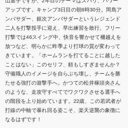
山選手ですが、2年目のテーマはズバリ、パワー
アップです。キャンプ3日目の朝8時30分。岡島ア
ンバサダー、銀次アンバサダーというレジェンド
二人を打撃投手に迎え、早出練習を敢行。フリー
打撃では46スイング中、快音を響かせて柵越えを
放つなど、明らかに昨季より打球の質が変わって
きています。「ホームランを打てることに越した
ことはない」このセリフ、頼もしすぎませんか？
守備職人のイメージを自らぶち壊し、チームを勝
たせる強打の遊撃手へ。かつての松井稼頭央さん
のような、走攻守すべてでワクワクさせる選手へ
の階段を上り始めています。22歳、この若武者が
打線の中軸で暴れ回る姿こそ、楽天逆襲の象徴に
なるはずです！