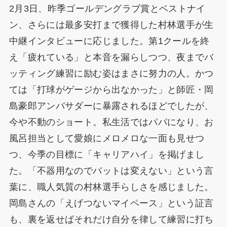
2月3日、昨季ゴールデングラブ賞とベストナイ
ン、さらには最多安打まで獲得した村林選手が生
中継インタビューに応じました。第1クールを終
え「疲れている」と本音を漏らしつつ、夜までバ
ッティング練習に励む姿はまさに努力の人。かつ
ては「打球がゲージから出なかった」と師匠・岡
島豪郎アンバサダーに暴露されるほどでしたが、
今や不動のショート。私生活ではパパになり、お
風呂担当として愛娘にメロメロな一面も見せつ
つ、今季の目標に「キャリアハイ」を掲げまし
た。「不器用なのでバットは変えない」という言
葉に、職人気質の村林選手らしさを感じました。
岡島さんの「えげつないマイペース」という証言
も、裏を返せばそれだけ自分を律して練習に打ち