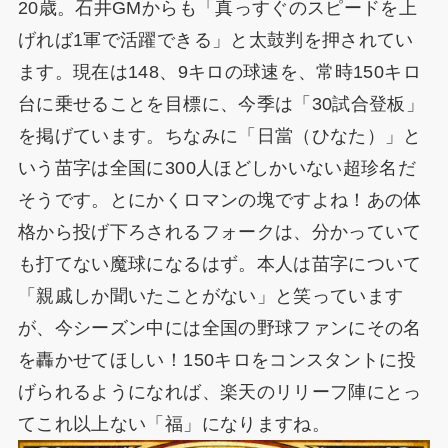
20歳。石井GMからも「真っすぐのスピードを上
げれば1軍で活躍できる」と太鼓判を押されてい
ます。現在は148、9キロの球速を、常時150キロ
台に乗せることを目標に、今季は「30試合登板」
を掲げています。ちなみに「日當（ひなた）」と
いう苗字は全国に300人ほどしかいない超珍名だ
そうです。とにかくロマンの塊ですよね！あの体
格から投げ下ろされるフォークは、分かっていて
も打てない魔球になるはず。本人は苗字について
「親戚しか聞いたことがない」と笑っています
が、今シーズン中には全国の野球ファンにその名
を轟かせてほしい！150キロをコンスタントに投
げられるようになれば、楽天のリリーフ陣にとっ
てこれ以上ない「福」になりますね。