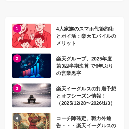
1
4人家族のスマホ代節約術
とポイ活：楽天モバイルの
メリット
2
楽天グループ、2025年度
第3四半期決算 で6年ぶり
の営業黒字
3
楽天イーグルスの打順予想
とオフシーズン情報！
（2025/12/28〜2026/1/3）
4
コーチ陣確定、戦力外通
告・・・楽天イーグルスの