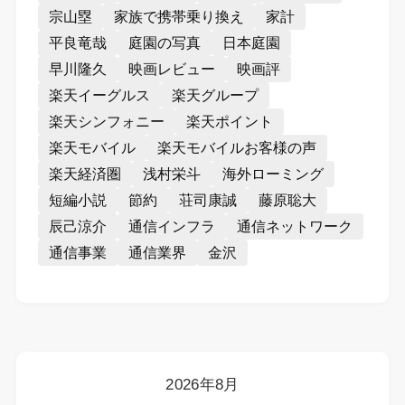
宗山塁
家族で携帯乗り換え
家計
平良竜哉
庭園の写真
日本庭園
早川隆久
映画レビュー
映画評
楽天イーグルス
楽天グループ
楽天シンフォニー
楽天ポイント
楽天モバイル
楽天モバイルお客様の声
楽天経済圏
浅村栄斗
海外ローミング
短編小説
節約
荘司康誠
藤原聡大
辰己涼介
通信インフラ
通信ネットワーク
通信事業
通信業界
金沢
2026年8月