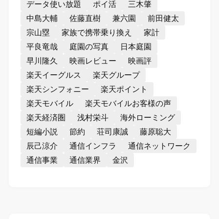
データ使い放題
ポイ活
三木肇
中島大輔
佐藤直樹
兼六園
前田健太
宗山塁
家族で携帯乗り換え
家計
平良竜哉
庭園の写真
日本庭園
早川隆久
映画レビュー
映画評
楽天イーグルス
楽天グループ
楽天シンフォニー
楽天ポイント
楽天モバイル
楽天モバイルお客様の声
楽天経済圏
浅村栄斗
海外ローミング
短編小説
節約
荘司康誠
藤原聡大
辰己涼介
通信インフラ
通信ネットワーク
通信事業
通信業界
金沢