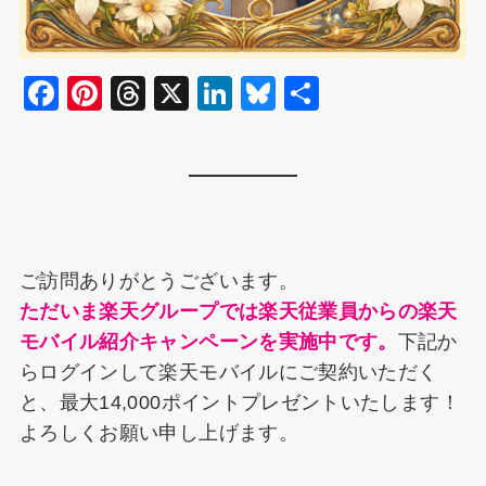
F
Pi
T
X
Li
Bl
共
a
nt
hr
n
u
有
c
er
e
k
e
e
e
a
e
s
b
st
d
dI
k
o
s
n
y
ご訪問ありがとうございます。
o
ただいま楽天グループでは楽天従業員からの楽天
k
モバイル紹介キャンペーンを実施中です。
下記か
らログインして楽天モバイルにご契約いただく
と、最大14,000ポイントプレゼントいたします！
よろしくお願い申し上げます。