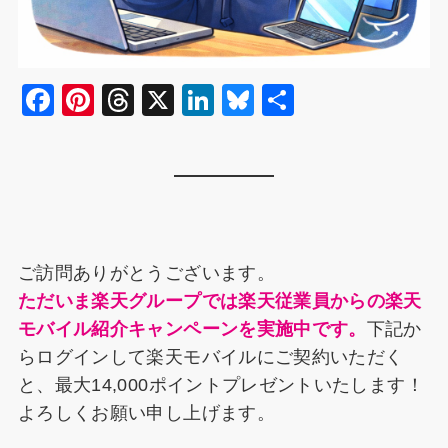
F
Pi
T
X
Li
Bl
共
a
nt
hr
n
u
有
c
er
e
k
e
e
e
a
e
s
b
st
d
dI
k
o
s
n
y
ご訪問ありがとうございます。
o
ただいま楽天グループでは楽天従業員からの楽天
k
モバイル紹介キャンペーンを実施中です。
下記か
らログインして楽天モバイルにご契約いただく
と、最大14,000ポイントプレゼントいたします！
よろしくお願い申し上げます。