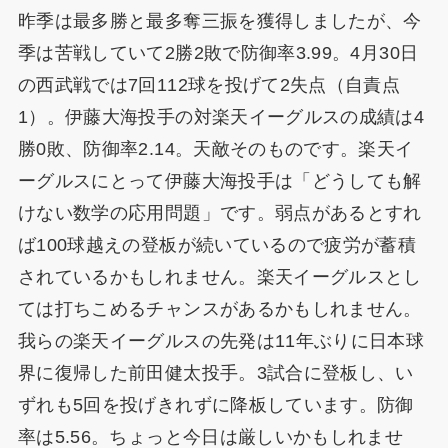
昨季は最多勝と最多奪三振を獲得しましたが、今
季は苦戦していて2勝2敗で防御率3.99。4月30日
の西武戦では7回112球を投げて2失点（自責点
1）。伊藤大海投手の対楽天イーグルスの成績は4
勝0敗、防御率2.14。天敵そのものです。楽天イ
ーグルスにとって伊藤大海投手は「どうしても解
けない数学の応用問題」です。弱点があるとすれ
ば100球越えの登板が続いているので疲労が蓄積
されているかもしれません。楽天イーグルスとし
ては打ちこめるチャンスがあるかもしれません。
我らの楽天イーグルスの先発は11年ぶりに日本球
界に復帰した前田健太投手。3試合に登板し、い
ずれも5回を投げきれずに降板しています。防御
率は5.56。ちょっと今日は厳しいかもしれませ