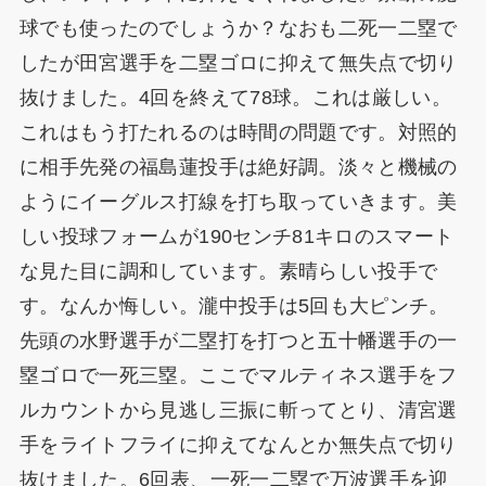
球でも使ったのでしょうか？なおも二死一二塁で
したが田宮選手を二塁ゴロに抑えて無失点で切り
抜けました。4回を終えて78球。これは厳しい。
これはもう打たれるのは時間の問題です。対照的
に相手先発の福島蓮投手は絶好調。淡々と機械の
ようにイーグルス打線を打ち取っていきます。美
しい投球フォームが190センチ81キロのスマート
な見た目に調和しています。素晴らしい投手で
す。なんか悔しい。瀧中投手は5回も大ピンチ。
先頭の水野選手が二塁打を打つと五十幡選手の一
塁ゴロで一死三塁。ここでマルティネス選手をフ
ルカウントから見逃し三振に斬ってとり、清宮選
手をライトフライに抑えてなんとか無失点で切り
抜けました。6回表、一死一二塁で万波選手を迎