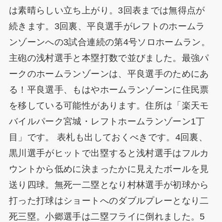
は素晴らしい立ち上がり。3回表までは無得点が
続きます。3回裏、平良選手がレフトのホームラ
ンゾーンへの3試合連続の第4号ソロホームラン。
主砲の浅村選手と本塁打数で並びました。最強パ
ークのホームランゾーンは、平良選手のためにあ
る！平良選手、もはやホームランゾーンに住民票
を移している可能性があります。住所は「楽天モ
バイルパーク宮城・レフトホームランゾーン1丁
目」です。 表札も出しておくべきです。4回裏、
黒川選手がヒットで出塁すると浅村選手はフルカ
ウントから低めに決まったかに見えたボールを見
送り四球。無死一二塁となり村林選手が初球から
打った打球はショートへのダブルプレーとなり二
死三塁。小郷選手は二塁フライに倒れました。5