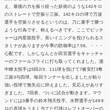
え、最後の力を振り絞った妖術のような142キロ
のストレートで空振り三振。142キロの球で万波
選手を空振りさせるというのは、刀に素手で勝つ
ような行為です。称えるべきです。ここでピッチ
ャーは内星龍投手。長いイニングを投げられるス
タミナがありますが今季の防御率は7.59。・・・
心配です。しかしなんとか田宮選手をキャッチャ
ーのファールフライに打ち取ってくれました。瀧
中瞭太投手は5回2/3、111球を投げて7被安打3奪
三振3与四球。毎回ランナーを出しましたが粘り
強い投球で無失点に抑えました。見応えがありす
ぎました。7回表、ついに試合が動きます。マウ
ンドには3番手の鈴木翔天投手。水野選手が149キ
ロの直球をうまく当てた打球はレフトオーバーの