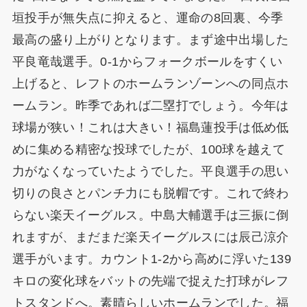
垣投手が無失点に抑えると、運命の8回裏、今季
最高の盛り上がりとなります。まず途中出場した
平良竜哉選手。0-1からフォークボールをすくい
上げると、レフトのホームランゾーンへの同点ホ
ームラン。昨季であれば二塁打でしょう。今年は
球場が狭い！これは大きい！福島蓮投手は低め低
めに集める精密な投球でしたが、100球を越えて
力がなくなっていたようでした。平良選手の思い
切りの良さとパンチ力にも脱帽です。これで終わ
らない楽天イーグルス。中島大輔選手は三振に倒
れますが、まだまだ楽天イーグルスには辰己涼介
選手がいます。カウント1-2から高めに浮いた139
キロの変化球をバットの先端で捉えた打球がレフ
トスタンドへ。素晴らしいホームランでした。福