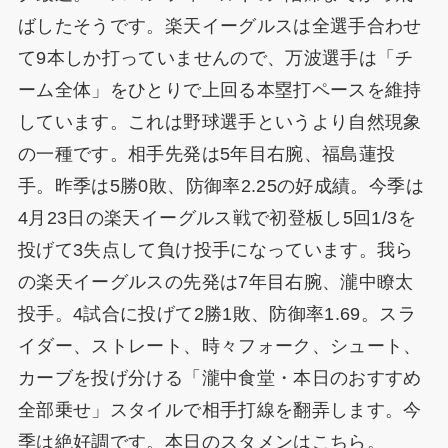
ばしたそうです。楽天イーグルスは全選手合わせ
て9本しか打っていませんので、万波選手は「チ
ーム全体」をひとりで上回る本塁打ペースを維持
しています。これは野球選手というより自然現象
の一種です。相手先発は5年目右腕、福島蓮投
手。昨季は5勝0敗、防御率2.25の好成績。今季は
4月23日の楽天イーグルス戦で初登板し5回1/3を
投げて3失点して負け投手になっています。我ら
の楽天イーグルスの先発は7年目右腕、瀧中瞭太
投手。4試合に投げて2勝1敗、防御率1.69。スラ
イダー、ストレート、時々フォーク、シュート、
カーブを投げ分ける「瀧中食堂・本日のおすすめ
全部乗せ」スタイルで相手打線を翻弄します。今
季は絶好調です。本日のスタメンはこちら。