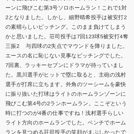
ーンに飛びこむ第3号ソロホームラン！これで1対
2となりました。しかし、細野晴希投手は被安打2
の素晴らしいピッチング。このまま負けてしまう
かと思いました。荘司投手は7回123球5被安打4奪
三振2 与四球の2失点でマウンドを降りました。
エースの名に恥じない見事なピッチングでした。
7回裏、ラッキーセブンにドラマが待っていまし
た。黒川選手がヒットで塁に取ると、主砲の浅村
選手が打席に立ちます。外角のツーシームを豪快
に振り抜いた打球はライトのホームランゾーンに
飛びこむ第4号の2ランホームラン。ここぞという
時に打つのが4番の仕事ですね！浅村選手らしい
ライト方向のホームランでした。ベンチでホーム
ランを見つめる荘司投手の笑顔がまぶしかったで