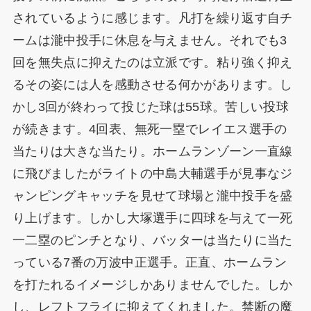
されているように感じます。凡打を繰り返す自チ
ームは瀧中投手に休息を与えません。それでも3
回を無失点に抑えたのは立派です。粘り強く抑え
るその姿には人を感動させる何かがあります。し
かし3回が終わって投じた球は55球。苦しい投球
が続きます。4回表、無死一塁でレイエス選手の
当たりは大きな当たり。ホームランゾーン一直線
に飛びましたがライトの中島大輔選手が見事なジ
ャンピングキャッチを見せて球場と瀧中投手を盛
り上げます。しかし大塚選手に四球を与えて一死
一二塁のピンチとなり、バッターは当たりに当た
っている7番の万波中正選手。正直、ホームラン
を打たれるイメージしかありませんでした。しか
し、レフトフライに抑えてくれました。禁断の魔