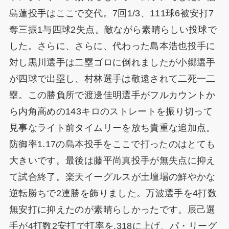
島蓮投手はここで交代。7回1/3、111球6被安打7
奪三振1与四球2失点。敵ながら素晴らしい投球で
した。さらに、さらに、代わった島本浩也投手に
対し黒川選手は二塁ゴロに倒れましたが小郷選手
が四球で出塁し、村林選手は敬遠されて二死一二
塁。この勝負所で渡邊佳明選手がフルカウントか
ら内角高めの143キロのストレートを振り切って
見事なライト前タイムリーを放ち貴重な追加点。
防御率1.17の島本投手をここで打ったのはとても
大きいです。最後は藤平尚真投手が無失点に抑え
て試合終了。楽天イーグルスが土壇場の鮮やかな
逆転勝ちで2連勝を飾りました。万波選手を4打数
無安打に抑えたのが素晴らしかったです。辰己選
手が4打数2安打で打率を.318に上げ、パ・リーグ