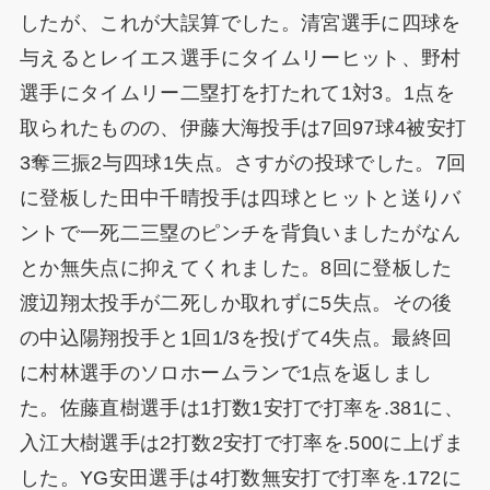
したが、これが大誤算でした。清宮選手に四球を
与えるとレイエス選手にタイムリーヒット、野村
選手にタイムリー二塁打を打たれて1対3。1点を
取られたものの、伊藤大海投手は7回97球4被安打
3奪三振2与四球1失点。さすがの投球でした。7回
に登板した田中千晴投手は四球とヒットと送りバ
ントで一死二三塁のピンチを背負いましたがなん
とか無失点に抑えてくれました。8回に登板した
渡辺翔太投手が二死しか取れずに5失点。その後
の中込陽翔投手と1回1/3を投げて4失点。最終回
に村林選手のソロホームランで1点を返しまし
た。佐藤直樹選手は1打数1安打で打率を.381に、
入江大樹選手は2打数2安打で打率を.500に上げま
した。YG安田選手は4打数無安打で打率を.172に