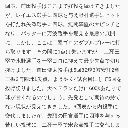
回表、前田投手はここまで好投を続けてきました
が、レイエス選手に四球を与え野村選手にヒット
を打たれ矢澤選手に四球。無死満塁の大ピンチと
なり、バッターに万波選手を迎える最悪の展開
に。しかし、ここは二塁ゴロのダブルプレーに打
ち取ります。その間に1点は失いますが 、二死三
塁で水野選手を一塁ゴロに抑えて最少失点で切り
抜けました。前田健太投手は5回82球3被安打2奪
三振2与四球1失点。ようやく4試合目にして5回を
投げ切りました。大ベテランだけに60球あたりで
球が甘くなるのでしょう。先発として期待の持て
ない現状が見えてきました。6回表から内投手に
交代しましたが、先頭の田宮選手に四球を与える
苦しい投球に。二死一塁で宋家豪投手に交代しま