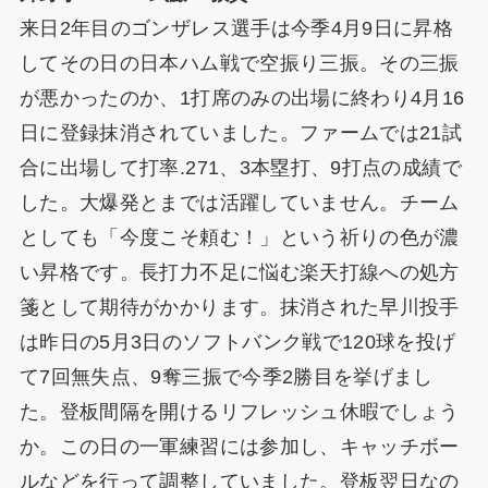
来日2年目のゴンザレス選手は今季4月9日に昇格
してその日の日本ハム戦で空振り三振。その三振
が悪かったのか、1打席のみの出場に終わり4月16
日に登録抹消されていました。ファームでは21試
合に出場して打率.271、3本塁打、9打点の成績で
した。大爆発とまでは活躍していません。チーム
としても「今度こそ頼む！」という祈りの色が濃
い昇格です。長打力不足に悩む楽天打線への処方
箋として期待がかかります。抹消された早川投手
は昨日の5月3日のソフトバンク戦で120球を投げ
て7回無失点、9奪三振で今季2勝目を挙げまし
た。登板間隔を開けるリフレッシュ休暇でしょう
か。この日の一軍練習には参加し、キャッチボー
ルなどを行って調整していました。登板翌日なの