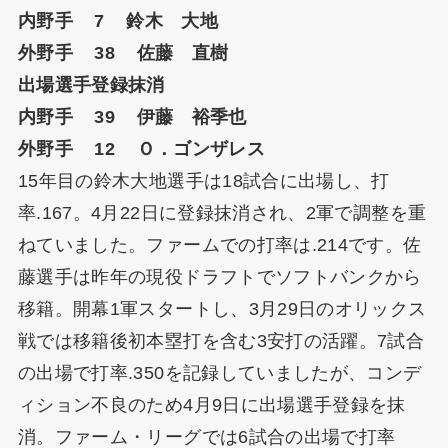
内野手 7 鈴木 大地
外野手 38 佐藤 直樹
出場選手登録抹消
内野手 39 伊藤 裕季也
外野手 12 Ｏ．ゴンザレス
15年目の鈴木大地選手は18試合に出場し、打
率.167。4月22日に登録抹消され、2軍で調整を重
ねていました。ファームでの打率は.214です。佐
藤選手は昨年の現役ドラフトでソフトバンクから
移籍。開幕1軍スタートし、3月29日のオリックス
戦では移籍後初本塁打を含む3安打の活躍。7試合
の出場で打率.350を記録していましたが、コンデ
ィション不良のため4月9日に出場選手登録を抹
消。ファーム・リーグでは6試合の出場で打率