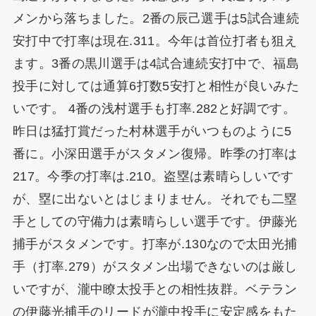
メンから落ちました。2番の辰己選手は5試合連続
安打中で打率は現在.311。今年は首位打者も狙え
ます。3番の黒川選手は4試合連続安打中で、福島
投手に対しては通算6打数5安打と相性が良いみた
いです。 4番の浅村選手も打率.282と好調です。
昨日は猛打賞だった村林選手がいつものように5
番に。小深田選手がスタメン復帰。昨季の打率は
217。今季の打率は.210。盗塁は素晴らしいです
が、塁に出ないとはじまりません。それでも二塁
手としての守備力は素晴らしい選手です。伊藤光
捕手がスタメンです。打率が.130なので太田光捕
手（打率.279）がスタメン出場できないのは厳し
いですが、瀧中瞭太投手との相性抜群。ベテラン
の伊藤光捕手のリードが瀧中投手に安定感をもた