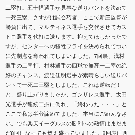
二塁打。五十幡選手が見事な送りバントを決めて
一死三塁。さすがは試合巧者。ここで新庄監督が
勝負に出て、マルティネス選手を交代させてカス
トロ選手を代打に送ります。抑えてほしかったで
すが、センターへの犠牲フライを決められてつい
に先制点を奪われてしまいました。7回裏、浅村
選手の二塁打、村林選手の四球で無死一二塁の絶
好のチャンス。渡邊佳明選手が素晴らしい送りバ
ントで一死二三塁としました。これは逆転だ！
と、盛り上がりましたが、ゴンザレス選手、太田
光選手が連続三振に倒れ、「終わった・・・」と
ここで私は半分諦めてました。本当にごめんなさ
い。でも楽天イーグルスの勝利への熱情はまだま
だ8回になっても燃え盛っていました。8回表に西