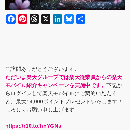
F
Pi
T
X
Li
Bl
共
a
nt
hr
n
u
有
c
er
e
k
e
e
e
a
e
s
b
st
d
dI
k
o
s
n
y
ご訪問ありがとうございます。
o
ただいま楽天グループでは楽天従業員からの楽天
k
モバイル紹介キャンペーンを実施中です。
下記か
らログインして楽天モバイルにご契約いただく
と、最大14,000ポイントプレゼントいたします！
よろしくお願い申し上げます。
https://r10.to/hYYGNa